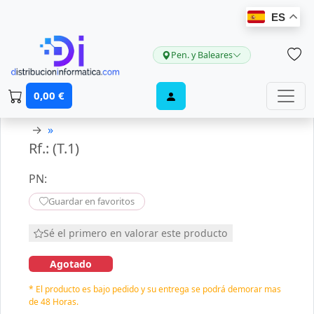
ES
Pen. y Baleares
0,00 €
→
»
Rf.: (T.1)
PN:
Guardar en favoritos
Sé el primero en valorar este producto
Agotado
* El producto es bajo pedido y su entrega se podrá demorar mas
de 48 Horas.