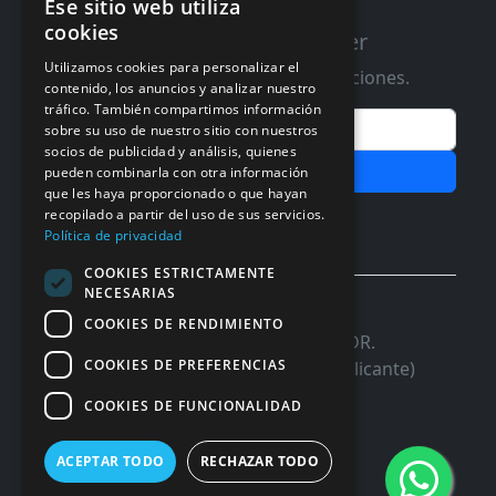
Ese sitio web utiliza
cookies
Suscribete a nuestro Newsletter
Utilizamos cookies para personalizar el
Te informaremos de ofertas y promociones.
contenido, los anuncios y analizar nuestro
tráfico. También compartimos información
Email
sobre su uso de nuestro sitio con nuestros
socios de publicidad y análisis, quienes
Subscribir
pueden combinarla con otra información
que les haya proporcionado o que hayan
Aceptar Politica de
Privacidad
recopilado a partir del uso de sus servicios.
Política de privacidad
COOKIES ESTRICTAMENTE
NECESARIAS
© 2026 InforSystem Programacion y
COOKIES DE RENDIMIENTO
Aplicaciones, S.L. CIF: B54337985 | C/DR.
COOKIES DE PREFERENCIAS
Marañon, 17 Local 5 | 03680 - ASPE (Alicante)
COOKIES DE FUNCIONALIDAD
ACEPTAR TODO
RECHAZAR TODO