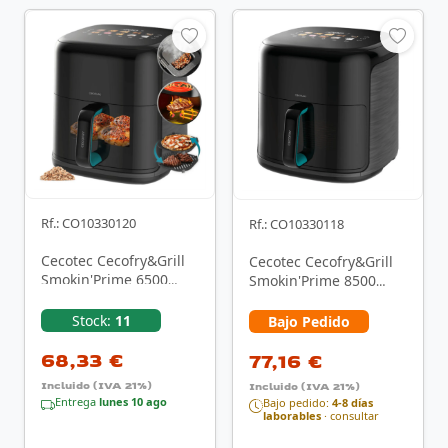
Rf.: CO10330120
Rf.: CO10330118
Cecotec Cecofry&Grill
Cecotec Cecofry&Grill
Smokin'Prime 6500
Smokin'Prime 8500
Sencillo 6,5 L
Sencillo 8,5 L
Independiente 2200 W
Independiente 2300 W
Stock:
11
Bajo Pedido
…
…
68,33 €
77,16 €
Incluido (IVA 21%)
Incluido (IVA 21%)
Entrega
lunes 10 ago
Bajo pedido:
4-8 días
laborables
· consultar