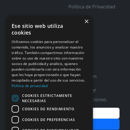
Política de Privacidad
×
Nuestra Empresa
Ese sitio web utiliza
InforSystem Programacion y
cookies
Aplicaciones, S.L.
Utilizamos cookies para personalizar el
contenido, los anuncios y analizar nuestro
tráfico. También compartimos información
sobre su uso de nuestro sitio con nuestros
socios de publicidad y análisis, quienes
España
pueden combinarla con otra información
que les haya proporcionado o que hayan
contacto@distribucioninformatica.com
recopilado a partir del uso de sus servicios.
Política de privacidad
Suscribete a nuestro Newsletter
COOKIES ESTRICTAMENTE
Te informaremos de ofertas y promociones.
NECESARIAS
COOKIES DE RENDIMIENTO
Email
COOKIES DE PREFERENCIAS
Subscribir