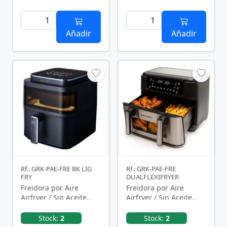
Añadir
Añadir
Rf.: GRK-PAE-FRE BK LIG
Rf.: GRK-PAE-FRE
FRY
DUALFLEXIFRYER
Freidora por Aire
Freidora por Aire
Airfryer / Sin Aceite
Airfryer / Sin Aceite
Grunkel Black Light
Grunkel Dualflexifryer/
Fryer/ 1400W/ …
2800W/ Capacidad …
Stock:
2
Stock:
2