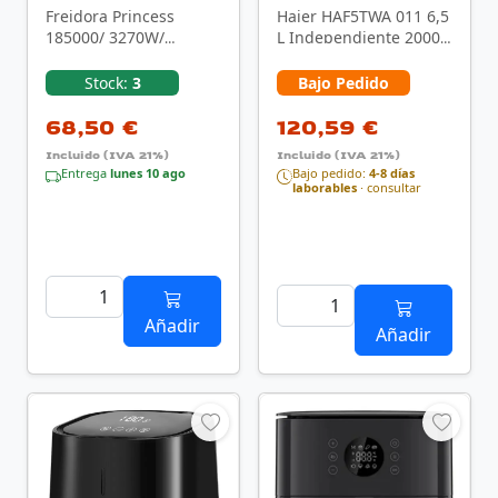
Freidora Princess
Haier HAF5TWA 011 6,5
185000/ 3270W/
L Independiente 2000
Capacidad 5L
W Freidora de aire
caliente Negro
Stock:
3
Bajo Pedido
68,50 €
120,59 €
Incluido (IVA 21%)
Incluido (IVA 21%)
Entrega
lunes 10 ago
Bajo pedido:
4-8 días
laborables
· consultar
Añadir
Añadir