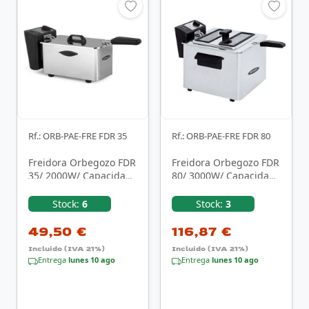
Rf.: ORB-PAE-FRE FDR 35
Rf.: ORB-PAE-FRE FDR 80
Freidora Orbegozo FDR
Freidora Orbegozo FDR
35/ 2000W/ Capacidad
80/ 3000W/ Capacidad
3.5L
8L
Stock:
6
Stock:
3
49,50 €
116,87 €
Incluido (IVA 21%)
Incluido (IVA 21%)
Entrega
lunes 10 ago
Entrega
lunes 10 ago