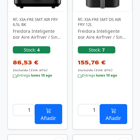
Rf.: XIA-FRE SMT AIR FRY
Rf.: XIA-FRE SMT DS AIR
6.5L BK
FRY 12L
Freidora Inteligente
Freidora Inteligente
por Aire Airfryer / Sin
por Aire Airfryer / Sin
Aceite Xiaomi Smart Air
Aceite Xiaomi Smart
Fryer 6.5L/ …
Double Stack …
Stock:
4
Stock:
7
86,53 €
155,76 €
Incluido (IVA 21%)
Incluido (IVA 21%)
Entrega
lunes 10 ago
Entrega
lunes 10 ago
Añadir
Añadir