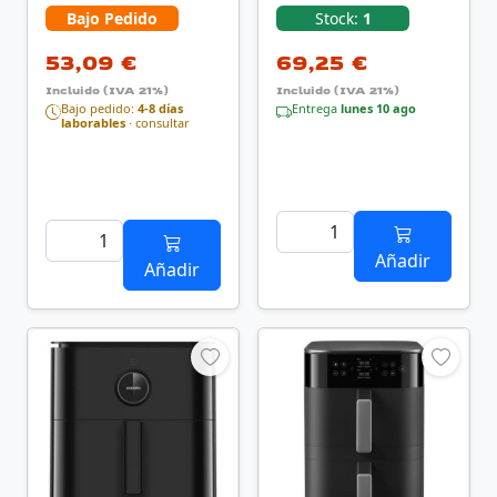
Freidora Acero …
Bajo Pedido
Stock:
1
53,09 €
69,25 €
Incluido (IVA 21%)
Incluido (IVA 21%)
Bajo pedido:
4-8 días
Entrega
lunes 10 ago
laborables
· consultar
Añadir
Añadir