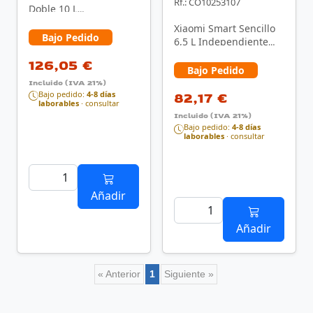
Rf.: CO10253107
Doble 10 L
Independiente 2700 W
Xiaomi Smart Sencillo
Freidora de aire
Bajo Pedido
6,5 L Independiente
caliente Negro
1800 W Freidora de
126,05 €
aire caliente …
Bajo Pedido
Incluido (IVA 21%)
Bajo pedido:
4-8 días
82,17 €
laborables
· consultar
Incluido (IVA 21%)
Bajo pedido:
4-8 días
laborables
· consultar
Añadir
Añadir
« Anterior
1
Siguiente »