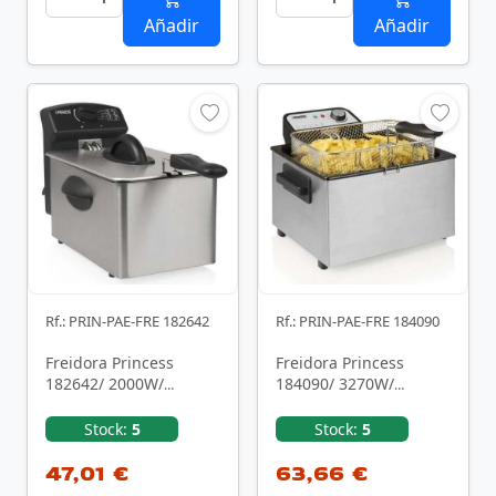
Añadir
Añadir
Rf.: PRIN-PAE-FRE 182642
Rf.: PRIN-PAE-FRE 184090
Freidora Princess
Freidora Princess
182642/ 2000W/
184090/ 3270W/
Capacidad 4L
Capacidad 5L
Stock:
5
Stock:
5
47,01 €
63,66 €