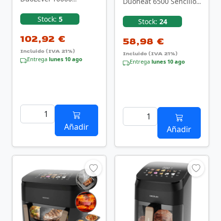
Duoheat 6500 Sencillo
DuoSize Window Doble
6,5 L Independiente
10 L Independiente
Stock:
5
2200 W Freidora …
Stock:
24
2000 W …
102,92 €
58,98 €
Incluido (IVA 21%)
Incluido (IVA 21%)
Entrega
lunes 10 ago
Entrega
lunes 10 ago
Añadir
Añadir