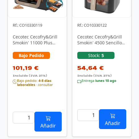
Rf.: CO10330119
Rf.: CO10330122
Cecotec Cecofry&Grill
Cecotec Cecofry&Grill
Smokin' 11000 Plus
Smokin' 4500 Sencillo
Sencillo 11 L
4,5 L 1900 W Freidora
Independiente 2900 W
de aire …
Bajo Pedido
Stock:
5
…
101,19 €
54,64 €
Incluido (IVA 21%)
Incluido (IVA 21%)
Bajo pedido:
4-8 días
Entrega
lunes 10 ago
laborables
· consultar
Añadir
Añadir