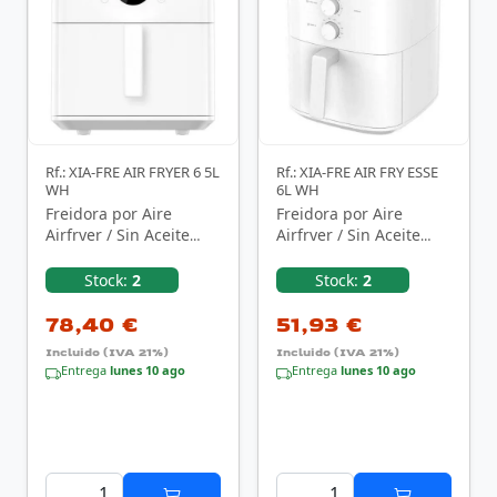
Rf.: XIA-FRE AIR FRYER 6 5L
Rf.: XIA-FRE AIR FRY ESSE
WH
6L WH
Freidora por Aire
Freidora por Aire
Airfryer / Sin Aceite
Airfryer / Sin Aceite
Xiaomi Air Fryer 6.5L/
Xiaomi Air Fryer
1700W/ Capacidad …
Essential 6L/ 1550W/ …
Stock:
2
Stock:
2
78,40 €
51,93 €
Incluido (IVA 21%)
Incluido (IVA 21%)
Entrega
lunes 10 ago
Entrega
lunes 10 ago