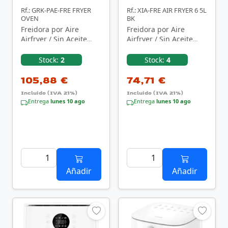
Rf.: GRK-PAE-FRE FRYER
Rf.: XIA-FRE AIR FRYER 6 5L
OVEN
BK
Freidora por Aire
Freidora por Aire
Airfryer / Sin Aceite
Airfryer / Sin Aceite
Grunkel Fryer Oven/
Xiaomi Air Fryer 6.5L/
1500W/ Capacidad 12L
1700W/ Capacidad …
Stock:
2
Stock:
4
105,88 €
74,71 €
Incluido (IVA 21%)
Incluido (IVA 21%)
Entrega
lunes 10 ago
Entrega
lunes 10 ago
Añadir
Añadir