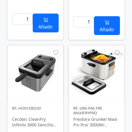
Añadir
Añadir
Rf.: HO01330233
Rf.: GRK-PAE-FRE
MAXIFRYPRO
Cecotec CleanFry
Freidora Grunkel Maxi
Infinity 3000 Sencillo
Fry Pro/ 3000W/
Independiente 2400 W
Capacidad 4.2L