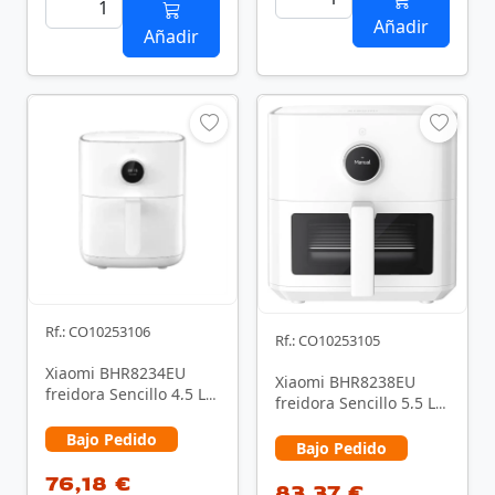
Añadir
Añadir
Rf.: CO10253106
Rf.: CO10253105
Xiaomi BHR8234EU
Xiaomi BHR8238EU
freidora Sencillo 4,5 L
freidora Sencillo 5,5 L
Independiente 1500 W
Independiente 1600 W
Freidora de aire …
Bajo Pedido
Freidora de aire …
Bajo Pedido
76,18 €
83,37 €