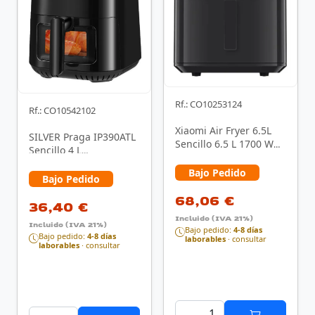
Rf.: CO10253124
Rf.: CO10542102
Xiaomi Air Fryer 6.5L
SILVER Praga IP390ATL
Sencillo 6,5 L 1700 W
Sencillo 4 L
Freidora de aire
Independiente 1400 W
caliente Negro
Bajo Pedido
Freidora de aire …
Bajo Pedido
68,06 €
36,40 €
Incluido (IVA 21%)
Incluido (IVA 21%)
Bajo pedido:
4-8 días
Bajo pedido:
4-8 días
laborables
· consultar
laborables
· consultar