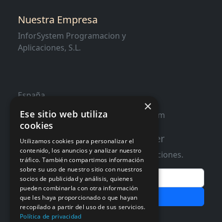
Nuestra Empresa
InforSystem Programacion y
Aplicaciones, S.L.
España
×
Ese sitio web utiliza
contacto@distribucioninformatica.com
cookies
Suscribete a nuestro Newsletter
Utilizamos cookies para personalizar el
contenido, los anuncios y analizar nuestro
Te informaremos de ofertas y promociones.
tráfico. También compartimos información
sobre su uso de nuestro sitio con nuestros
Email
socios de publicidad y análisis, quienes
pueden combinarla con otra información
Subscribir
que les haya proporcionado o que hayan
recopilado a partir del uso de sus servicios.
Aceptar Politica de
Privacidad
Política de privacidad