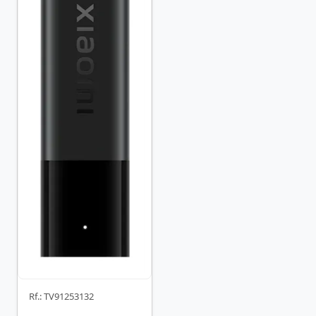
Rf.: TV91253132