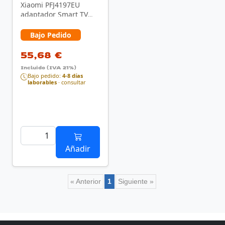
Xiaomi PFJ4197EU
adaptador Smart TV
HDMI 4K Ultra HD
Android Negro
Bajo Pedido
55,68 €
Incluido (IVA 21%)
Bajo pedido:
4-8 días
laborables
· consultar
Añadir
« Anterior
1
Siguiente »