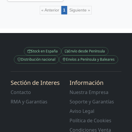
« Anterior
1
Siguiente »
Stock en España
Envío desde Península
Distribución nacional
Envíos a Península y Baleares
Sectión de Interes
Información
Contacto
Nuestra Empresa
RMA y Garantias
Soporte y Garantías
Aviso Legal
Política de Cookies
Condiciones Venta