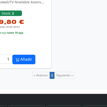
owall/TV Nivelable Aisens
0TPO-199 para TV de …
Stock:
2
9,80 €
uido (IVA 21%)
trega
lunes 10 ago
Añadir
« Anterior
1
Siguiente »