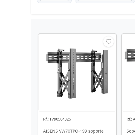
Rf.: TV90504326
Rf.:
AISENS VW70TPO-199 soporte
Sop