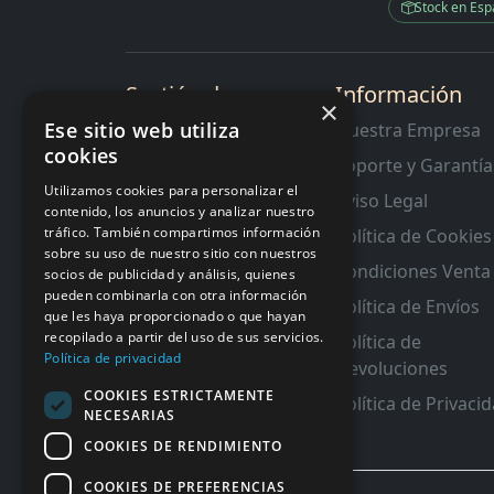
Stock en Es
Sectión de
Información
×
Interes
Ese sitio web utiliza
Nuestra Empresa
cookies
Contacto
Soporte y Garantía
RMA y Garantias
Utilizamos cookies para personalizar el
Aviso Legal
contenido, los anuncios y analizar nuestro
tráfico. También compartimos información
Política de Cookies
sobre su uso de nuestro sitio con nuestros
Condiciones Venta
socios de publicidad y análisis, quienes
pueden combinarla con otra información
Política de Envíos
que les haya proporcionado o que hayan
recopilado a partir del uso de sus servicios.
Política de
Política de privacidad
Devoluciones
COOKIES ESTRICTAMENTE
Política de Privaci
NECESARIAS
COOKIES DE RENDIMIENTO
COOKIES DE PREFERENCIAS