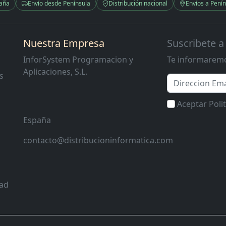
paña
Envío desde Península
Distribución nacional
Envíos a Penín
Nuestra Empresa
Suscribete a
InforSystem Programacion y
Te informaremo
Aplicaciones, S.L.
s
Email
Aceptar Poli
España
contacto@distribucioninformatica.com
dad