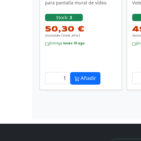
para pantalla mural de vídeo
Vide
VW7
Stock:
3
50,30 €
4
Incluido (IVA 21%)
Incl
Entrega
lunes 10 ago
En
Añadir