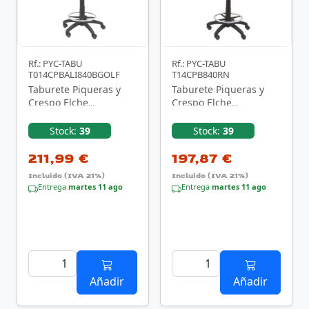
Rf.: PYC-TABU
Rf.: PYC-TABU
T014CPBALI840BGOLF
T14CPB840RN
Taburete Piqueras y
Taburete Piqueras y
Crespo Elche
Crespo Elche
T014CPBALI840BGOLF/
T14CPB840RN/ Negro
Negro
Stock:
39
Stock:
39
211,99 €
197,87 €
Incluido (IVA 21%)
Incluido (IVA 21%)
Entrega
martes 11 ago
Entrega
martes 11 ago
Añadir
Añadir