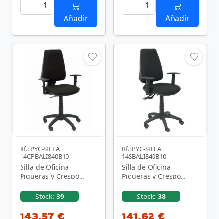
Añadir
Añadir
Rf.: PYC-SILLA
Rf.: PYC-SILLA
14CPBALI840B10
14SBALI840B10
Silla de Oficina
Silla de Oficina
Piqueras y Crespo
Piqueras y Crespo
Elche 14CPBALI840B10/
Elche S
Negra
14SBALI840B10/ Negro
Stock:
39
Stock:
38
143,57 €
141,62 €