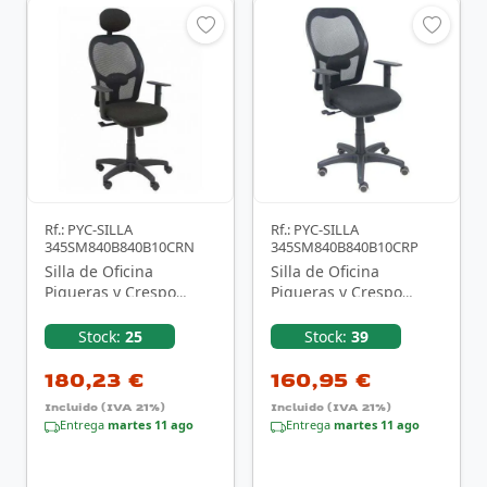
Rf.: PYC-SILLA
Rf.: PYC-SILLA
345SM840B840B10CRN
345SM840B840B10CRP
Silla de Oficina
Silla de Oficina
Piqueras y Crespo
Piqueras y Crespo
Alocén
Alocén
345SM840B840B10CRN
345SM840B840B10CRP/
Stock:
25
Stock:
39
C/ Negra
Negra
180,23 €
160,95 €
Incluido (IVA 21%)
Incluido (IVA 21%)
Entrega
martes 11 ago
Entrega
martes 11 ago