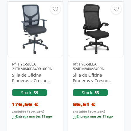
Rf.: PYC-SILLA
Rf.: PYC-SILLA
21TKM840B840B10CRN
524BM840A840RN
Silla de Oficina
Silla de Oficina
Piqueras y Crespo
Piqueras y Crespo
Motilla Traslack
Opti524
21TKM840B840B10CRN
524BM840A840RN/
Stock:
39
Stock:
53
65/ Negro
Negro
176,56 €
95,51 €
Incluido (IVA 21%)
Incluido (IVA 21%)
Entrega
martes 11 ago
Entrega
martes 11 ago