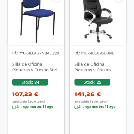
Rf.: PYC-SILLA 27NBALI229
Rf.: PYC-SILLA 96DBNE
Silla de Oficina
Silla de Oficina
Piqueras y Crespo Styl
Piqueras y Crespo
Bali 27NBALI229/ Azul
Tobarra 96DBNE/
Negra
Stock:
84
Stock:
25
107,23 €
141,26 €
Incluido (IVA 21%)
Incluido (IVA 21%)
Entrega
martes 11 ago
Entrega
martes 11 ago