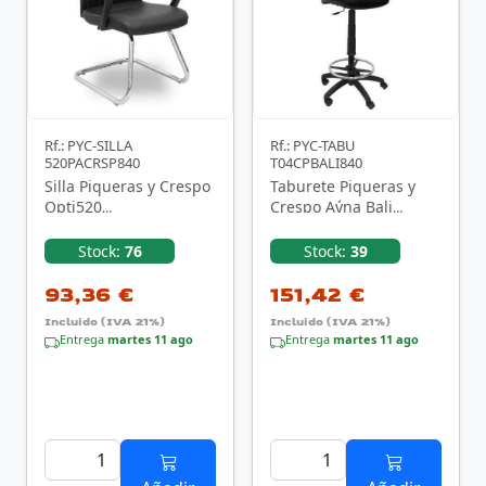
Rf.: PYC-SILLA
Rf.: PYC-TABU
520PACRSP840
T04CPBALI840
Silla Piqueras y Crespo
Taburete Piqueras y
Opti520
Crespo Aýna Bali
520PACRSP840/ Negra
T04CPBALI840/ Negro
Stock:
76
Stock:
39
93,36 €
151,42 €
Incluido (IVA 21%)
Incluido (IVA 21%)
Entrega
martes 11 ago
Entrega
martes 11 ago