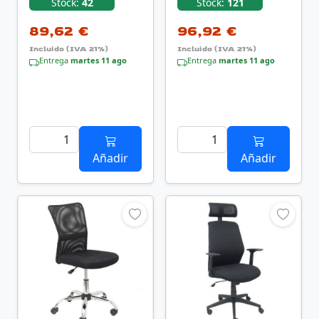
544BNM8403D840RN/
Negra
Stock:
42
Stock:
121
Negra
89,62 €
96,92 €
Incluido (IVA 21%)
Incluido (IVA 21%)
Entrega
martes 11 ago
Entrega
martes 11 ago
Añadir
Añadir