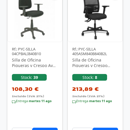
Rf.: PYC-SILLA
Rf.: PYC-SILLA
04CPBALI840B10
405ASM840B840B2L
Silla de Oficina
Silla de Oficina
Piqueras y Crespo Ayna
Piqueras y Crespo
Bali 04CPBALI840B10/
Bormate
Negro
405ASM840B840B2B68
Stock:
39
Stock:
8
R65L/ Negro
108,30 €
213,89 €
Incluido (IVA 21%)
Incluido (IVA 21%)
Entrega
martes 11 ago
Entrega
martes 11 ago