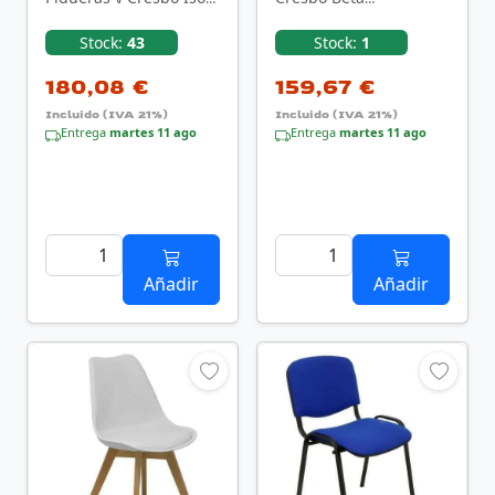
arán
PACK423NE/ Negra
PACK426ARAN840/
Stock:
43
Stock:
1
Negra
180,08 €
159,67 €
Incluido (IVA 21%)
Incluido (IVA 21%)
Entrega
martes 11 ago
Entrega
martes 11 ago
Añadir
Añadir