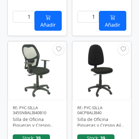
Añadir
Añadir
Rf.: PYC-SILLA
Rf.: PYC-SILLA
345SNBALI840B10
04CPBALI840
Silla de Oficina
Silla de Oficina
Piqueras y Crespo
Piqueras y Crespo Aýna
Alocén
04CPBALI840/ Negra
345SNBALI840B10/
Stock:
39
Stock:
39