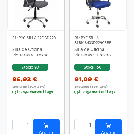
Rf.: PYC-SILLA 32DBD220
Rf.: PYC-SILLA
31BM8403D229CRRP
Silla de Oficina
Silla de Oficina
Piqueras y Crespo
Piqueras y Crespo
Esteras 32DBD220/ Gris
Gontar
31BM8403D229CRRP/
Stock:
97
Stock:
56
Azul y Negra
96,92 €
91,09 €
Incluido (IVA 21%)
Incluido (IVA 21%)
Entrega
martes 11 ago
Entrega
martes 11 ago
Añadir
Añadir