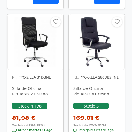
Rf.: PYC-SILLA 31DBNE
Rf.: PYC-SILLA 280DBSPNE
Silla de Oficina
Silla de Oficina
Piqueras y Crespo
Piqueras y Crespo
Gontar 31DBNE/ Negra
Guadalimar Similpiel
280DBSPNE/ Negro
Stock:
1.178
Stock:
3
81,98 €
169,01 €
Incluido (IVA 21%)
Incluido (IVA 21%)
Entrega
martes 11 ago
Entrega
martes 11 ago