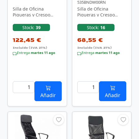
535BNDW00RN
Silla de Oficina
Silla de Oficina
Piqueras y Crespo
Piqueras y Crespo
Elche S Bali
Ergo535
14SBALI840/ Negro
535BNDW00RN/ Negra
Stock:
39
Stock:
16
122,45 €
68,55 €
Incluido (IVA 21%)
Incluido (IVA 21%)
Entrega
martes 11 ago
Entrega
martes 11 ago
Añadir
Añadir