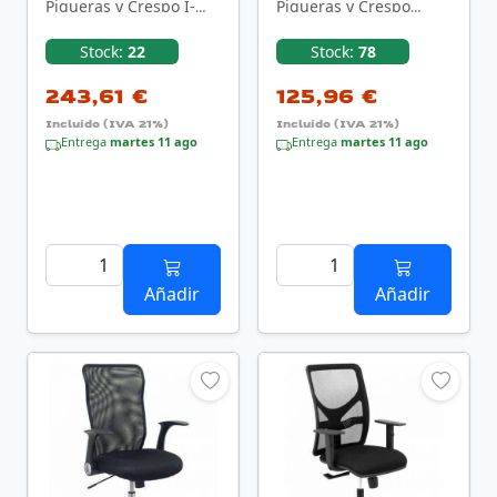
Piqueras y Crespo I-
Piqueras y Crespo
Line 322NE/ Negra
Minaya 4031AZ/ Azul y
Negra
Stock:
22
Stock:
78
243,61 €
125,96 €
Incluido (IVA 21%)
Incluido (IVA 21%)
Entrega
martes 11 ago
Entrega
martes 11 ago
Añadir
Añadir