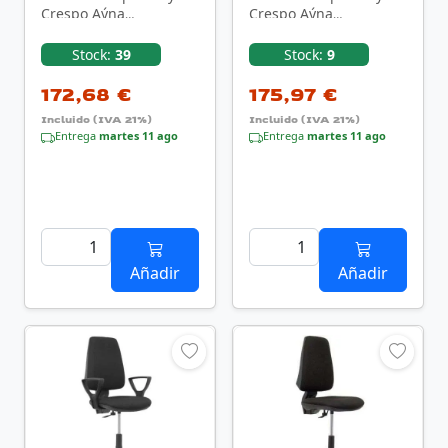
Crespo Aýna
Crespo Aýna
T04CPBALI840B10/
T04CPSPNE/ Negro
Negro
Stock:
39
Stock:
9
172,68 €
175,97 €
Incluido (IVA 21%)
Incluido (IVA 21%)
Entrega
martes 11 ago
Entrega
martes 11 ago
Añadir
Añadir