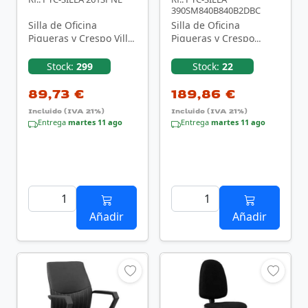
390SM840B840B2DBC
Silla de Oficina
Silla de Oficina
Piqueras y Crespo Villa
Piqueras y Crespo
261SPNE/ Negra
Zulema
390SM840B840B2DB68
Stock:
299
Stock:
22
R65C/ Negro
89,73 €
189,86 €
Incluido (IVA 21%)
Incluido (IVA 21%)
Entrega
martes 11 ago
Entrega
martes 11 ago
Añadir
Añadir