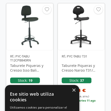
Rf.: PYC-TABU
Rf.: PYC-TABU T31
T12CPB840RN
Taburete Piqueras y
Taburete Piqueras y
Crespo Isso Bali
Crespo Nargo T31/
T12CPB840RN/ Negro
Negro
Stock:
19
Stock:
37
×
122,51 €
243,43 €
Ese sitio web utiliza
Incluido (IVA 21%)
Incluido (IVA 21%)
cookies
Entrega
martes 11 ago
Entrega
martes 11 ago
Utilizamos cookies para personalizar el