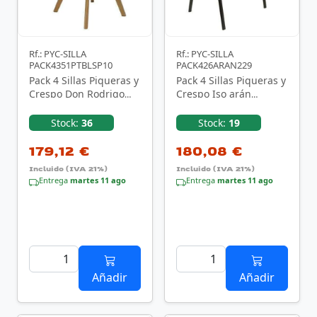
Rf.: PYC-SILLA
Rf.: PYC-SILLA
PACK4351PTBLSP10
PACK426ARAN229
Pack 4 Sillas Piqueras y
Pack 4 Sillas Piqueras y
Crespo Don Rodrigo
Crespo Iso arán
PACK4351PTBLSP10/
PACK426ARAN229/ Azul
Blancas
Stock:
36
Stock:
19
179,12 €
180,08 €
Incluido (IVA 21%)
Incluido (IVA 21%)
Entrega
martes 11 ago
Entrega
martes 11 ago
Añadir
Añadir