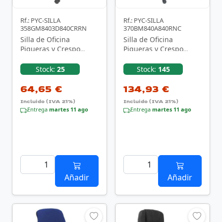
Rf.: PYC-SILLA
Rf.: PYC-SILLA
358GM8403D840CRRN
370BM840A840RNC
Silla de Oficina
Silla de Oficina
Piqueras y Crespo
Piqueras y Crespo
Pardal
Parolis
358GM8403D840CRRN/
370BM840A840RNC/
Stock:
25
Stock:
145
Negra
Negro
64,65 €
134,93 €
Incluido (IVA 21%)
Incluido (IVA 21%)
Entrega
martes 11 ago
Entrega
martes 11 ago
Añadir
Añadir