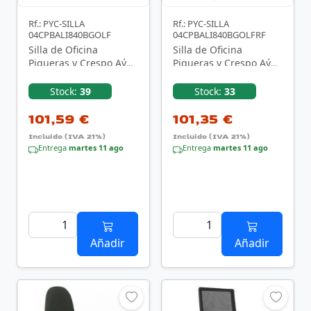
Rf.: PYC-SILLA
Rf.: PYC-SILLA
04CPBALI840BGOLF
04CPBALI840BGOLFRF
Silla de Oficina
Silla de Oficina
Piqueras y Crespo Aýna
Piqueras y Crespo Aýna
04CPBALI840BGOLF/
04CPBALI840BGOLFRF/
Negra
Negra
Stock:
39
Stock:
33
101,59 €
101,35 €
Incluido (IVA 21%)
Incluido (IVA 21%)
Entrega
martes 11 ago
Entrega
martes 11 ago
Añadir
Añadir