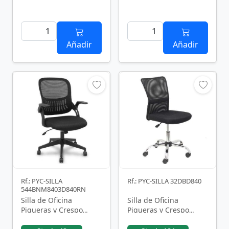
Añadir
Añadir
Rf.: PYC-SILLA
Rf.: PYC-SILLA 32DBD840
544BNM8403D840RN
Silla de Oficina
Silla de Oficina
Piqueras y Crespo
Piqueras y Crespo
Opti544
Pardal 32DBD840/