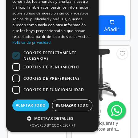
contenido, los anuncios y analizar nuestro
tráfico. También compartimos información
sobre su uso de nuestro sitio con nuestros
socios de publicidad y análisis, quienes
pueden combinarla con otra información
Añadir
Añadir
que les haya proporcionado o que hayan
recopilado a partir del uso de sus servicios.
Política de privacidad
COOKIES ESTRICTAMENTE
NECESARIAS
COOKIES DE RENDIMIENTO
COOKIES DE PREFERENCIAS
COOKIES DE FUNCIONALIDAD
ACEPTAR TODO
RECHAZAR TODO
Rf.: PYC-TABU
Rf.: PYC-TABU
T26GNI840RN
T10ARAN840
MOSTRAR DETALLES
Taburete Piqueras y
Taburete Piqueras y
POWERED BY COOKIESCRIPT
Crespo Robledo PVC
Crespo Tolosa arán
T26GNI840RN/ Negro
T10ARAN840/ Negra