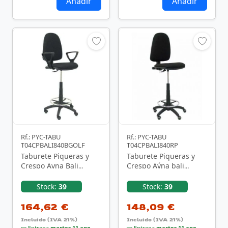
Añadir
Añadir
Rf.: PYC-TABU
Rf.: PYC-TABU
T04CPBALI840BGOLF
T04CPBALI840RP
Taburete Piqueras y
Taburete Piqueras y
Crespo Ayna Bali
Crespo Aýna bali
T04CPBALI840BGOLF/
T04CPBALI840RP/
Negro
Negro
Stock:
39
Stock:
39
164,62 €
148,09 €
Incluido (IVA 21%)
Incluido (IVA 21%)
Entrega
martes 11 ago
Entrega
martes 11 ago