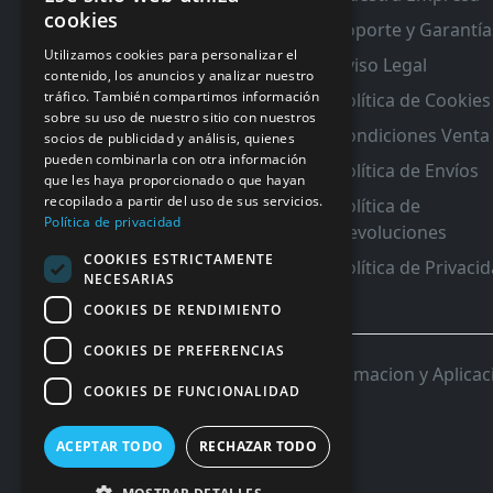
cookies
Contacto
Soporte y Garantía
RMA y Garantias
Utilizamos cookies para personalizar el
Aviso Legal
contenido, los anuncios y analizar nuestro
tráfico. También compartimos información
Política de Cookies
sobre su uso de nuestro sitio con nuestros
Condiciones Venta
socios de publicidad y análisis, quienes
pueden combinarla con otra información
Política de Envíos
que les haya proporcionado o que hayan
recopilado a partir del uso de sus servicios.
Política de
Política de privacidad
Devoluciones
COOKIES ESTRICTAMENTE
Política de Privaci
NECESARIAS
COOKIES DE RENDIMIENTO
COOKIES DE PREFERENCIAS
© 2026 InforSystem Programacion y Aplicacio
COOKIES DE FUNCIONALIDAD
ACEPTAR TODO
RECHAZAR TODO