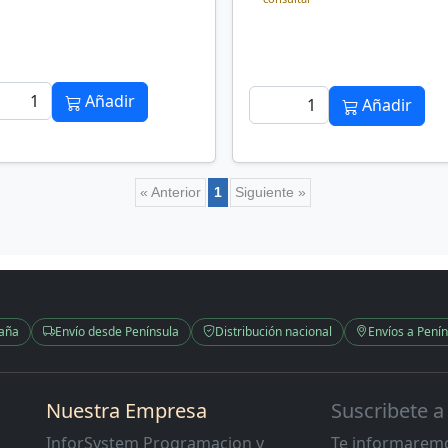
Añadir
Añadir
« Anterior
1
Siguiente »
paña
Envío desde Península
Distribución nacional
Envíos a Penín
Nuestra Empresa
Suscribete a
InforSystem Programacion y
Te informaremo