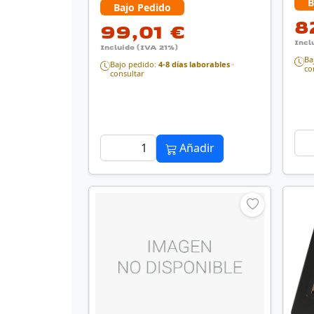
B
Bajo Pedido
8
99,01 €
Incl
Incluido (IVA 21%)
Ba
Bajo pedido:
4-8 días laborables
·
co
consultar
Añadir