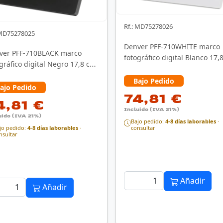
Rf.: MD75278026
 MD75278025
Denver PFF-710WHITE marco
ver PFF-710BLACK marco
fotográfico digital Blanco 17,
gráfico digital Negro 17,8 cm
(7") Pantalla …
 Pantalla …
Bajo Pedido
ajo Pedido
74,81 €
4,81 €
Incluido (IVA 21%)
uido (IVA 21%)
Bajo pedido:
4-8 días laborables
·
consultar
jo pedido:
4-8 días laborables
·
nsultar
Añadir
Añadir