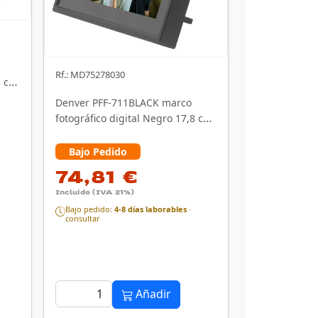
Rf.: MD75278030
8 cm
Denver PFF-711BLACK marco
fotográfico digital Negro 17,8 cm
(7") Pantalla …
Bajo Pedido
74,81 €
Incluido (IVA 21%)
Bajo pedido:
4-8 días laborables
·
consultar
Añadir