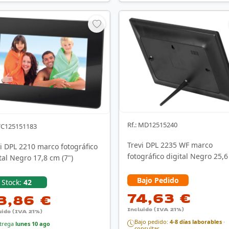
Rf.: MD12515240
 VC125151183
Trevi DPL 2235 WF marco
i DPL 2210 marco fotográfico
fotográfico digital Negro 25,
tal Negro 17,8 cm (7")
(10.1") Pantalla …
Bajo Pedido
Stock:
42
74,63 €
3,86 €
Incluido (IVA 21%)
uido (IVA 21%)
Bajo pedido:
4-8 días laborables
·
trega
lunes 10 ago
consultar