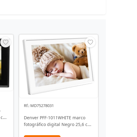
Rf.: MD75278031
o
6 cm
Denver PFF-1011WHITE marco
fotográfico digital Negro 25,6 cm
(10.1") Pantalla …