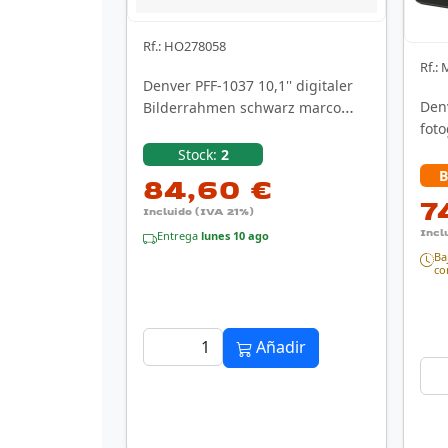
Rf.: HO278058
Rf.:
Denver PFF-1037 10,1'' digitaler
Den
Bilderrahmen schwarz marco
foto
fotográfico digital …
(7")
Stock:
2
B
84,60 €
7
Incluido (IVA 21%)
Incl
Entrega
lunes 10 ago
Ba
co
Añadir