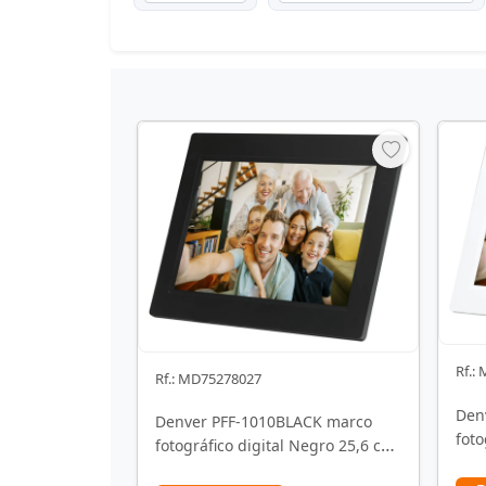
Rf.:
Rf.: MD75278027
Den
Denver PFF-1010BLACK marco
foto
fotográfico digital Negro 25,6 cm
(10.
(10.1") Pantalla …