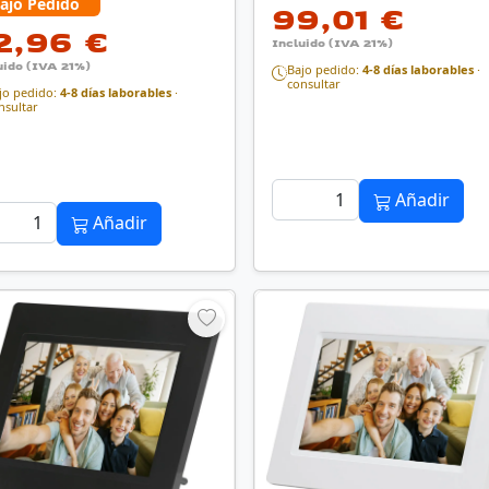
ajo Pedido
99,01 €
2,96 €
Incluido (IVA 21%)
uido (IVA 21%)
Bajo pedido:
4-8 días laborables
·
consultar
jo pedido:
4-8 días laborables
·
nsultar
Añadir
Añadir