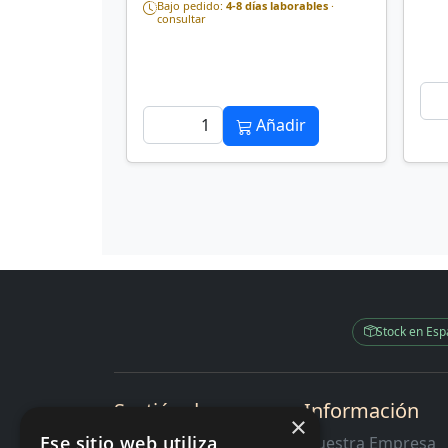
Bajo pedido:
4-8 días laborables
·
consultar
Añadir
Stock en Es
Sectión de
Información
×
Interes
Ese sitio web utiliza
Nuestra Empresa