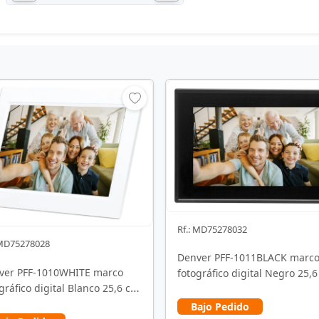
Rf.: MD75278032
 MD75278028
Denver PFF-1011BLACK marc
ver PFF-1010WHITE marco
fotográfico digital Negro 25,
gráfico digital Blanco 25,6 cm
(10.1") Pantalla …
1") Pantalla …
Bajo Pedido