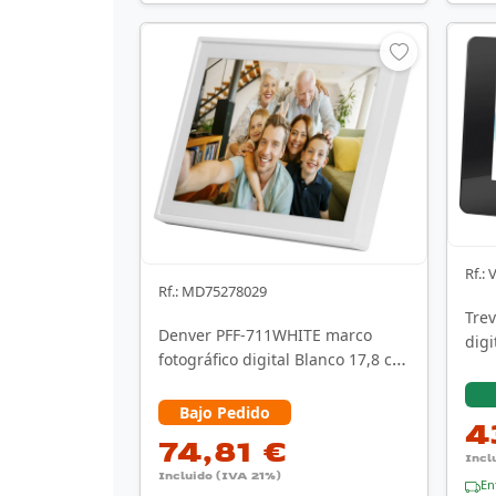
Rf.:
Rf.: MD75278029
Trev
Denver PFF-711WHITE marco
digi
fotográfico digital Blanco 17,8 cm
(7") Pantalla …
Bajo Pedido
4
74,81 €
Incl
Incluido (IVA 21%)
En