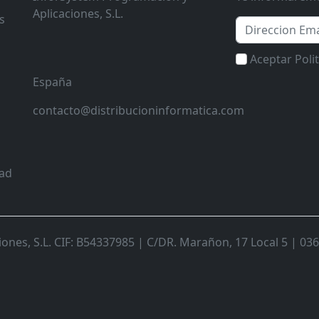
Aplicaciones, S.L.
s
Email
Aceptar Poli
España
contacto@distribucioninformatica.com
dad
nes, S.L. CIF: B54337985 | C/DR. Marañon, 17 Local 5 | 0368