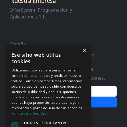
Nuestra Empresa
InforSystem Programacion y
Aplicaciones, S.L.
España
×
Ese sitio web utiliza
contacto@distribucioninformatica.com
cookies
Suscribete a nuestro Newsletter
Utilizamos cookies para personalizar el
contenido, los anuncios y analizar nuestro
Te informaremos de ofertas y promociones.
tráfico. También compartimos información
sobre su uso de nuestro sitio con nuestros
Email
socios de publicidad y análisis, quienes
pueden combinarla con otra información
Subscribir
que les haya proporcionado o que hayan
recopilado a partir del uso de sus servicios.
Aceptar Politica de
Privacidad
Política de privacidad
COOKIES ESTRICTAMENTE