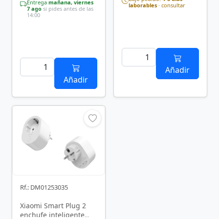
Entrega
mañana, viernes
laborables
· consultar
7 ago
si pides antes de las
14:00
Añadir
Añadir
Rf.: DM01253035
Xiaomi Smart Plug 2
enchufe inteligente