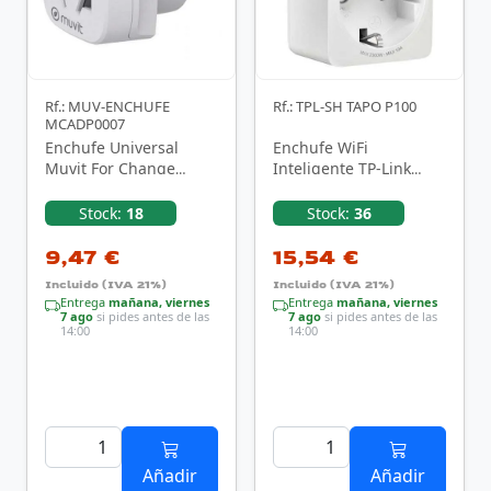
Rf.: MUV-ENCHUFE
Rf.: TPL-SH TAPO P100
MCADP0007
Enchufe Universal
Enchufe WiFi
Muvit For Change
Inteligente TP-Link
MCADP0007/ 1 Toma
Tapo P100
de Corriente/ Blanco
Stock:
18
Stock:
36
9,47 €
15,54 €
Incluido (IVA 21%)
Incluido (IVA 21%)
Entrega
mañana, viernes
Entrega
mañana, viernes
7 ago
si pides antes de las
7 ago
si pides antes de las
14:00
14:00
Añadir
Añadir