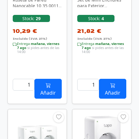
Nanocable 10 35 0011/
para Exterior
1 Schuko/ 1 USB Tipo-
Smartwares SH4-
C/ 1 USB
99653/ Negros
Stock:
29
Stock:
4
10,29 €
21,82 €
Incluido (IVA 21%)
Incluido (IVA 21%)
Entrega
mañana, viernes
Entrega
mañana, viernes
7 ago
si pides antes de las
7 ago
si pides antes de las
14:00
14:00
Añadir
Añadir