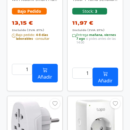
2
Tomas USB
Bajo Pedido
Stock:
3
13,15 €
11,97 €
Incluido (IVA 21%)
Incluido (IVA 21%)
Bajo pedido:
4-8 días
Entrega
mañana, viernes
laborables
· consultar
7 ago
si pides antes de las
14:00
Añadir
Añadir