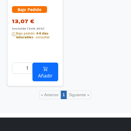
3680 W Hogar Blanco
Bajo Pedido
13,07 €
Incluido (IVA 21%)
Bajo pedido:
4-8 días
laborables
· consultar
Añadir
« Anterior
1
Siguiente »