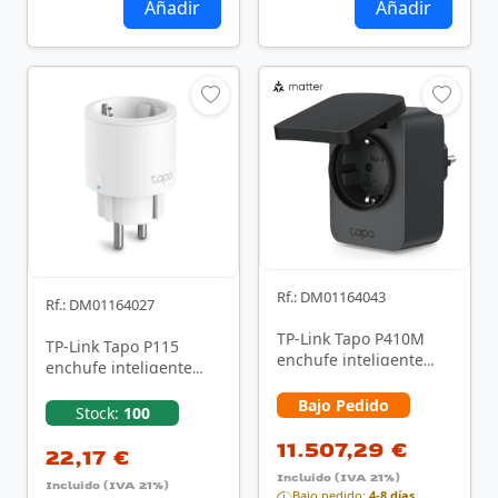
Añadir
Añadir
Rf.: DM01164043
Rf.: DM01164027
TP-Link Tapo P410M
TP-Link Tapo P115
enchufe inteligente
enchufe inteligente
3680 W Hogar Negro
3680 W Blanco
Bajo Pedido
Stock:
100
11.507,29 €
22,17 €
Incluido (IVA 21%)
Incluido (IVA 21%)
Bajo pedido:
4-8 días