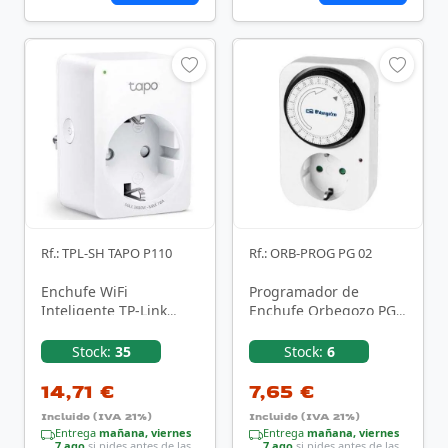
Rf.: TPL-SH TAPO P110
Rf.: ORB-PROG PG 02
Enchufe WiFi
Programador de
Inteligente TP-Link
Enchufe Orbegozo PG
Tapo P110
02/ Potencia Máxima
3500W
Stock:
35
Stock:
6
14,71 €
7,65 €
Incluido (IVA 21%)
Incluido (IVA 21%)
Entrega
mañana, viernes
Entrega
mañana, viernes
7 ago
si pides antes de las
7 ago
si pides antes de las