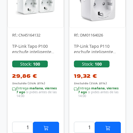
Rf.: CN45164132
Rf.: DM01164026
TP-Link Tapo P100
TP-Link Tapo P110
enchufe inteligente
enchufe inteligente
2990 W Hogar Blanco
3680 W Hogar, Oficina
Blanco
Stock:
100
Stock:
100
29,86 €
19,32 €
Incluido (IVA 21%)
Incluido (IVA 21%)
Entrega
mañana, viernes
Entrega
mañana, viernes
7 ago
si pides antes de las
7 ago
si pides antes de las
14:00
14:00