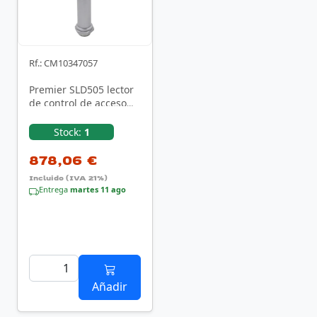
Rf.: CM10347057
Premier SLD505 lector
de control de acceso
Terminal de
reconocimiento facial
Stock:
1
…
878,06 €
Incluido (IVA 21%)
Entrega
martes 11 ago
Añadir