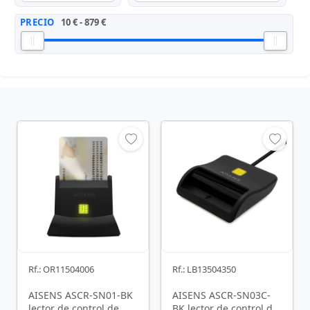
PRECIO
10 € - 879 €
Rf.: OR11504006
Rf.: LB13504350
AISENS ASCR-SN01-BK
AISENS ASCR-SN03C-
lector de control de
BK lector de control de