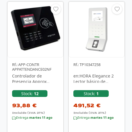
Rf.: APP-CONTR
Rf.: TP10347258
APPATTENDANCE02NF
Controlador de
en:HORA Elegance 2
Presencia Approx
Lector básico de
appATTENDANCE02NF
control de acceso
Blanco
Stock:
12
Stock:
1
93,88 €
491,52 €
Incluido (IVA 21%)
Incluido (IVA 21%)
Entrega
martes 11 ago
Entrega
martes 11 ago