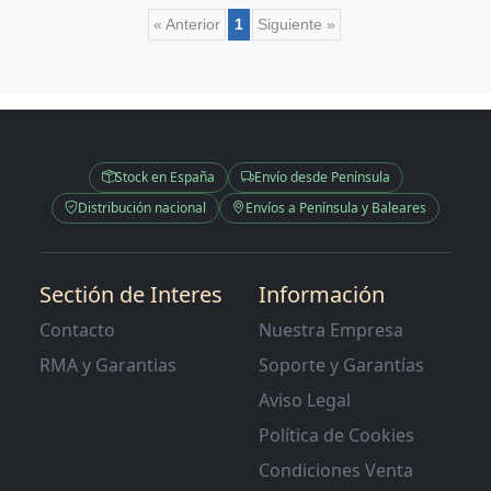
« Anterior
1
Siguiente »
Stock en España
Envío desde Península
Distribución nacional
Envíos a Península y Baleares
Sectión de Interes
Información
Contacto
Nuestra Empresa
RMA y Garantias
Soporte y Garantías
Aviso Legal
Política de Cookies
Condiciones Venta