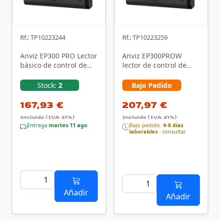
Rf.: TP10223244
Rf.: TP10223259
Anviz EP300 PRO Lector
Anviz EP300PROW
básico de control de
lector de control de
acceso Negro
acceso Lector básico de
control de acceso …
Stock:
2
Bajo Pedido
167,93 €
207,97 €
Incluido (IVA 21%)
Incluido (IVA 21%)
Entrega
martes 11 ago
Bajo pedido:
4-8 días
laborables
· consultar
Añadir
Añadir