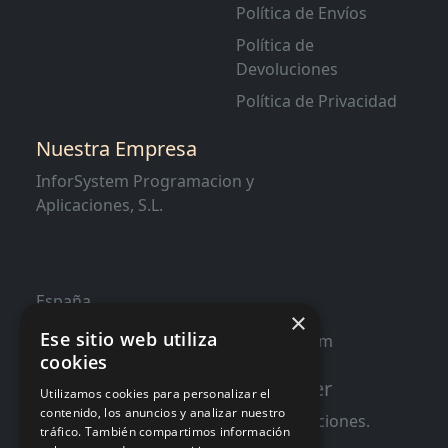
Política de Envíos
Política de
Devoluciones
Política de Privacidad
Nuestra Empresa
InforSystem Programacion y
Aplicaciones, S.L.
España
×
Ese sitio web utiliza
contacto@distribucioninformatica.com
cookies
Suscribete a nuestro Newsletter
Utilizamos cookies para personalizar el
contenido, los anuncios y analizar nuestro
Te informaremos de ofertas y promociones.
tráfico. También compartimos información