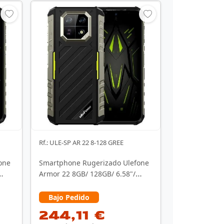
Rf.: ULE-SP AR 22 8-128 GREE
one
Smartphone Rugerizado Ulefone
Armor 22 8GB/ 128GB/ 6.58"/
Negro y Verde
Bajo Pedido
244,11 €