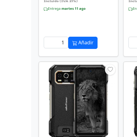
Incluido (IVA 21%)
Incl
Entrega
martes 11 ago
En
Añadir