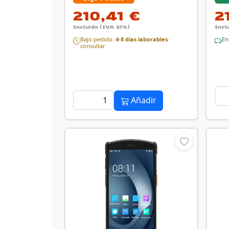
210,41 €
2
Incluido (IVA 21%)
Incl
Bajo pedido:
4-8 días laborables
·
En
consultar
Añadir