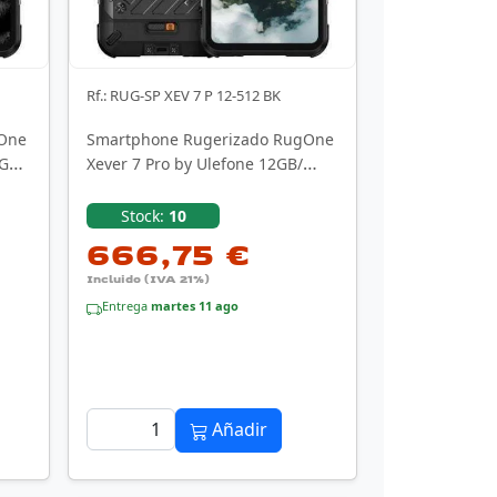
Rf.: RUG-SP XEV 7 P 12-512 BK
gOne
Smartphone Rugerizado RugOne
2GB/
Xever 7 Pro by Ulefone 12GB/
512GB/ 6.7"/ 5G/ Negro
Stock:
10
666,75 €
Incluido (IVA 21%)
Entrega
martes 11 ago
Añadir