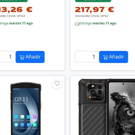
13,26 €
217,97 €
uido (IVA 21%)
Incluido (IVA 21%)
trega
martes 11 ago
Entrega
martes 11 ago
Añadir
Añadir