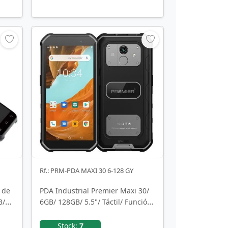
Rf.: PRM-PDA MAXI 30 6-128 GY
 de
PDA Industrial Premier Maxi 30/
B/
6GB/ 128GB/ 5.5"/ Táctil/ Función
TPV
Stock:
7