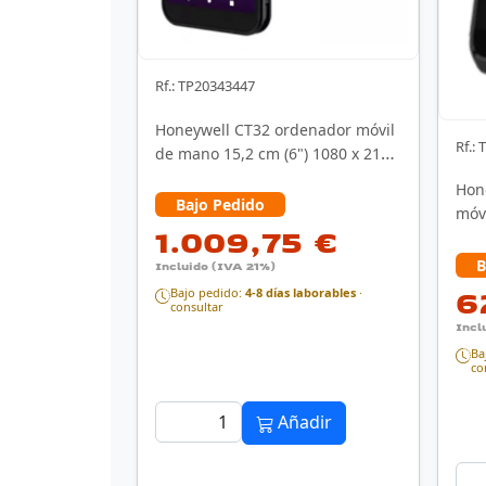
Rf.: TP20343447
Honeywell CT32 ordenador móvil
Rf.:
de mano 15,2 cm (6") 1080 x 2160
Pixeles …
Hon
Bajo Pedido
móvi
1.009,75 €
x 72
B
Incluido (IVA 21%)
6
Bajo pedido:
4-8 días laborables
·
consultar
Incl
Ba
co
Añadir