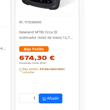
Rf.: TF50384095
Newland MT90 Orca III
ordenador móvil de mano 12,7
cm (5") 1280 x 720 Pixeles …
440
Bajo Pedido
674,30 €
Incluido (IVA 21%)
Bajo pedido:
4-8 días laborables
·
consultar
Añadir