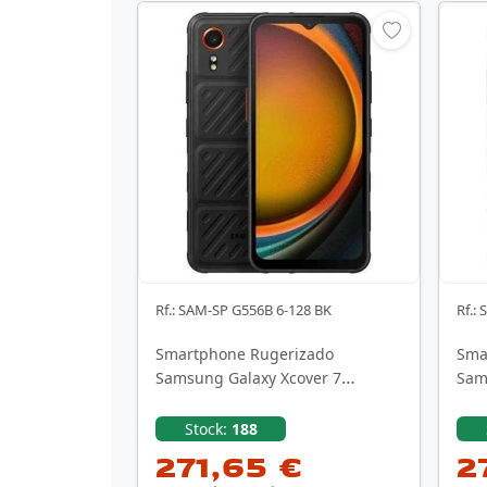
Rf.: SAM-SP G556B 6-128 BK
Rf.:
Smartphone Rugerizado
Sma
Samsung Galaxy Xcover 7
Sam
Enterprise Edition 6GB/ 128GB/ …
Ente
Stock:
188
271,65 €
2