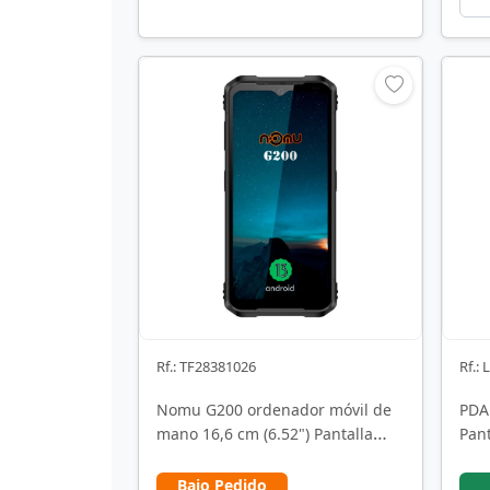
Rf.: TF28381026
Rf.:
Nomu G200 ordenador móvil de
PDA
mano 16,6 cm (6.52") Pantalla
Pant
táctil 265 g Negro
Táct
Bajo Pedido