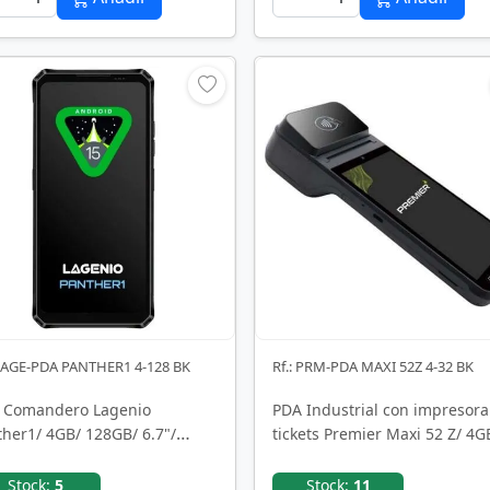
 LAGE-PDA PANTHER1 4-128 BK
Rf.: PRM-PDA MAXI 52Z 4-32 BK
 Comandero Lagenio
PDA Industrial con impresora
her1/ 4GB/ 128GB/ 6.7"/
tickets Premier Maxi 52 Z/ 4G
il
32GB/ 5.5"/ …
Stock:
5
Stock:
11