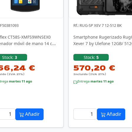
 TF50381093
Rf.: RUG-SP XEV 7 12-512 BK
iflex CT58S-XMFS9WNSEX0
Smartphone Rugerizado Ru
enador móvil de mano 14 cm
Xever 7 by Ulefone 12GB/ 51
") Pantalla …
6.7"/ 5G/ Negro
Stock:
3
Stock:
5
66,24 €
570,20 €
uido (IVA 21%)
Incluido (IVA 21%)
trega
martes 11 ago
Entrega
martes 11 ago
Añadir
Añadir