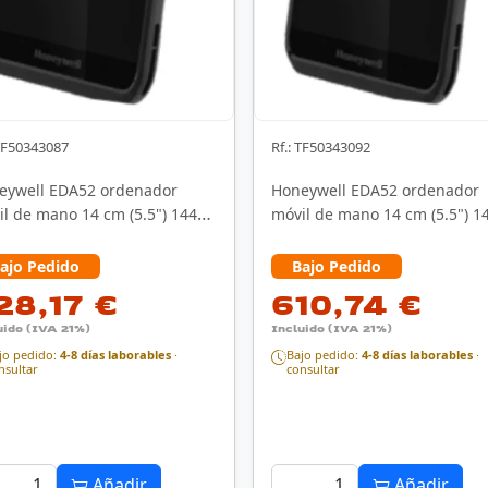
 TF50343087
Rf.: TF50343092
eywell EDA52 ordenador
Honeywell EDA52 ordenador
l de mano 14 cm (5.5") 1440
móvil de mano 14 cm (5.5") 1
0 Pixeles …
x 720 Pixeles …
ajo Pedido
Bajo Pedido
28,17 €
610,74 €
uido (IVA 21%)
Incluido (IVA 21%)
jo pedido:
4-8 días laborables
·
Bajo pedido:
4-8 días laborables
·
nsultar
consultar
Añadir
Añadir