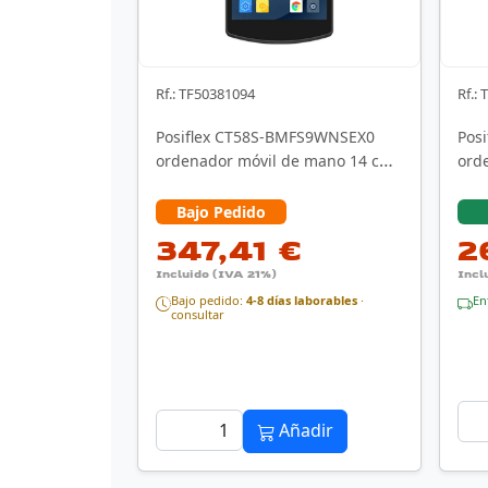
Rf.: TF50381094
Rf.:
Posiflex CT58S-BMFS9WNSEX0
Pos
ordenador móvil de mano 14 cm
ord
(5.5") Pantalla …
(5.5
Bajo Pedido
347,41 €
2
Incluido (IVA 21%)
Incl
Bajo pedido:
4-8 días laborables
·
En
consultar
Añadir