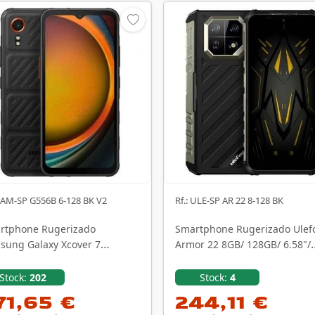
 SAM-SP G556B 6-128 BK V2
Rf.: ULE-SP AR 22 8-128 BK
rtphone Rugerizado
Smartphone Rugerizado Ulef
sung Galaxy Xcover 7
Armor 22 8GB/ 128GB/ 6.58"/
rprise Edition 6GB/ 128GB/ …
Negro
Stock:
202
Stock:
4
71,65 €
244,11 €