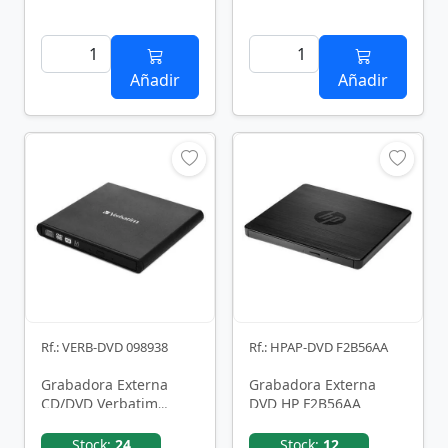
Añadir
Añadir
Rf.: VERB-DVD 098938
Rf.: HPAP-DVD F2B56AA
Grabadora Externa
Grabadora Externa
CD/DVD Verbatim
DVD HP F2B56AA
Slimline 98938
Stock:
24
Stock:
12