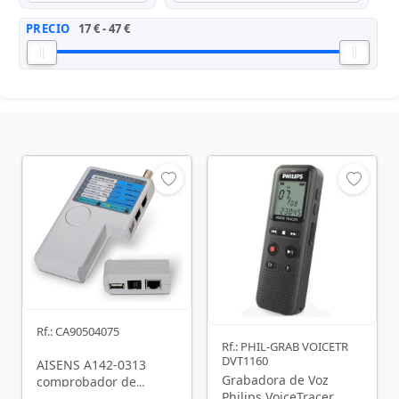
PRECIO
17 € - 47 €
Rf.: CA90504075
Rf.: PHIL-GRAB VOICETR
DVT1160
AISENS A142-0313
Grabadora de Voz
comprobador de
Philips VoiceTracer
cables de red