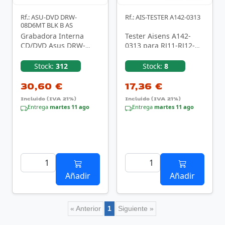
Rf.: ASU-DVD DRW-
Rf.: AIS-TESTER A142-0313
08D6MT BLK B AS
Grabadora Interna
Tester Aisens A142-
CD/DVD Asus DRW-
0313 para RJ11-RJ12-
08D6MT/ 8X/ 5.25"/
RJ45/ USB/ Coaxial
Bulk
Stock:
312
Stock:
8
30,60 €
17,36 €
Incluido (IVA 21%)
Incluido (IVA 21%)
Entrega
martes 11 ago
Entrega
martes 11 ago
Añadir
Añadir
« Anterior
1
Siguiente »