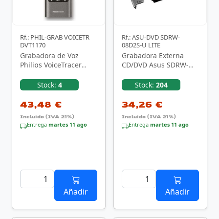
Rf.: PHIL-GRAB VOICETR
Rf.: ASU-DVD SDRW-
DVT1170
08D2S-U LITE
Grabadora de Voz
Grabadora Externa
Philips VoiceTracer
CD/DVD Asus SDRW-
DVT1170/ 20kHz/ Plata
08D2S-U Lite
Stock:
4
Stock:
204
43,48 €
34,26 €
Incluido (IVA 21%)
Incluido (IVA 21%)
Entrega
martes 11 ago
Entrega
martes 11 ago
Añadir
Añadir