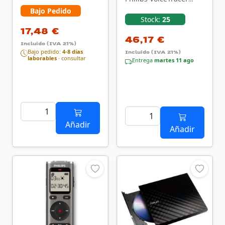
DVT1160/ 8kHz/ Negro
Comprobador de
Bajo Pedido
cables UTP/STP Gris
Stock:
25
17,48 €
46,17 €
Incluido (IVA 21%)
Bajo pedido:
4-8 días
Incluido (IVA 21%)
laborables
· consultar
Entrega
martes 11 ago
Añadir
Añadir