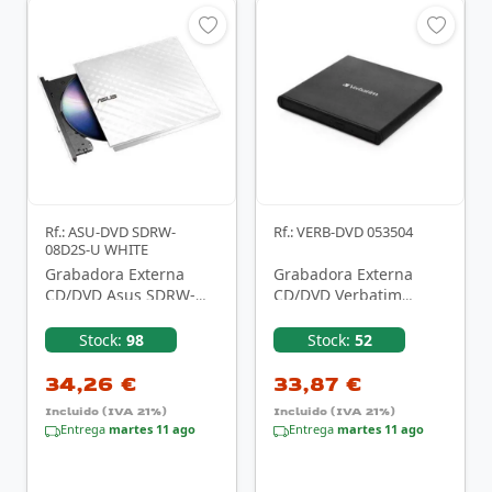
Rf.: ASU-DVD SDRW-
Rf.: VERB-DVD 053504
08D2S-U WHITE
Grabadora Externa
Grabadora Externa
CD/DVD Asus SDRW-
CD/DVD Verbatim
08DS2S-U Lite/ Blanco
53504
Stock:
98
Stock:
52
34,26 €
33,87 €
Incluido (IVA 21%)
Incluido (IVA 21%)
Entrega
martes 11 ago
Entrega
martes 11 ago