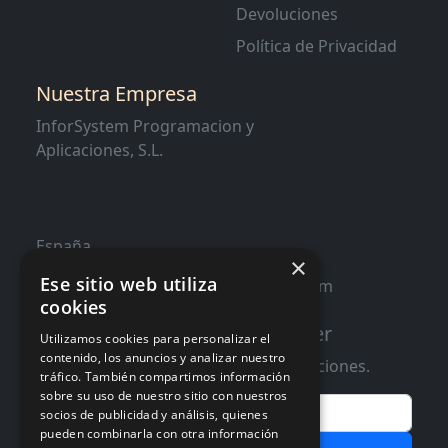
Devoluciones
Política de Privacidad
Nuestra Empresa
InforSystem Programacion y
Aplicaciones, S.L.
España
×
Ese sitio web utiliza
contacto@distribucioninformatica.com
cookies
Suscribete a nuestro Newsletter
Utilizamos cookies para personalizar el
contenido, los anuncios y analizar nuestro
Te informaremos de ofertas y promociones.
tráfico. También compartimos información
sobre su uso de nuestro sitio con nuestros
Email
socios de publicidad y análisis, quienes
pueden combinarla con otra información