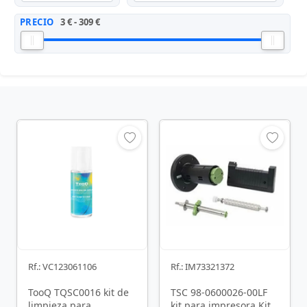
PRECIO
3 € - 309 €
Rf.: VC123061106
Rf.: IM73321372
TooQ TQSC0016 kit de
TSC 98-0600026-00LF
limpieza para
kit para impresora Kit