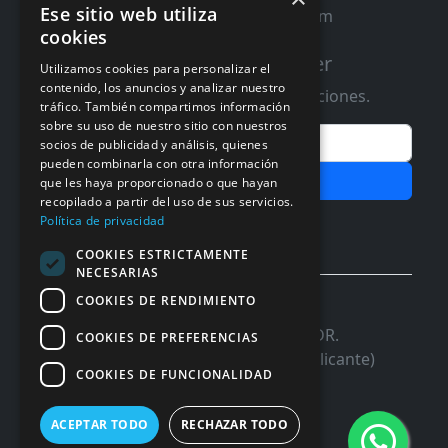
Ese sitio web utiliza
contacto@distribucioninformatica.com
cookies
Suscribete a nuestro Newsletter
Utilizamos cookies para personalizar el
contenido, los anuncios y analizar nuestro
Te informaremos de ofertas y promociones.
tráfico. También compartimos información
sobre su uso de nuestro sitio con nuestros
Email
socios de publicidad y análisis, quienes
pueden combinarla con otra información
Subscribir
que les haya proporcionado o que hayan
recopilado a partir del uso de sus servicios.
Aceptar Politica de
Privacidad
Política de privacidad
COOKIES ESTRICTAMENTE
NECESARIAS
COOKIES DE RENDIMIENTO
© 2026 InforSystem Programacion y
Aplicaciones, S.L. CIF: B54337985 | C/DR.
COOKIES DE PREFERENCIAS
Marañon, 17 Local 5 | 03680 - ASPE (Alicante)
COOKIES DE FUNCIONALIDAD
ACEPTAR TODO
RECHAZAR TODO