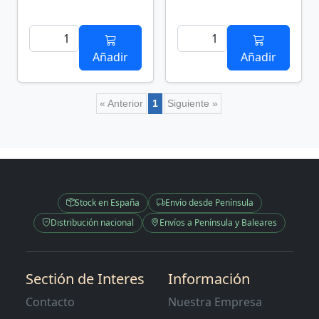
Añadir
Añadir
« Anterior
1
Siguiente »
Stock en España
Envío desde Península
Distribución nacional
Envíos a Península y Baleares
Sectión de Interes
Información
Contacto
Nuestra Empresa