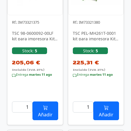
Rf.: IM73321375
Rf.: IM73321380
TSC 98-0600092-00LF
TSC PEL-MH261T-0001
kit para impresora Kit
kit para impresora Kit
de rodillos
de rodillos
Stock:
5
Stock:
5
205,06 €
225,31 €
Incluido (IVA 21%)
Incluido (IVA 21%)
Entrega
martes 11 ago
Entrega
martes 11 ago
Añadir
Añadir