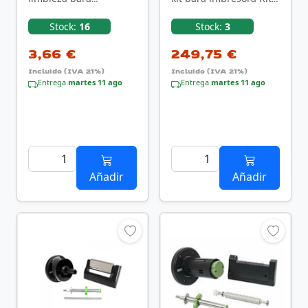
computadora
de rodillos
LCD/LED/Plasma,
Stock:
16
Stock:
3
LCD/TFT/Plasma, …
3,66 €
249,75 €
Incluido (IVA 21%)
Incluido (IVA 21%)
Entrega
martes 11 ago
Entrega
martes 11 ago
Añadir
Añadir