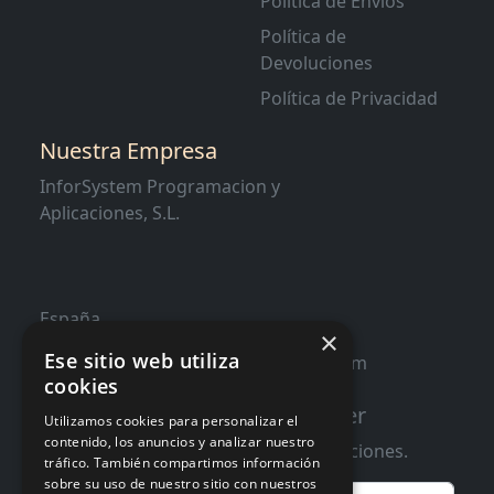
Política de Envíos
Política de
Devoluciones
Política de Privacidad
Nuestra Empresa
InforSystem Programacion y
Aplicaciones, S.L.
España
×
Ese sitio web utiliza
contacto@distribucioninformatica.com
cookies
Suscribete a nuestro Newsletter
Utilizamos cookies para personalizar el
contenido, los anuncios y analizar nuestro
Te informaremos de ofertas y promociones.
tráfico. También compartimos información
sobre su uso de nuestro sitio con nuestros
Email