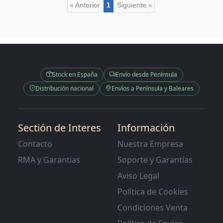
« Anterior
1
Siguiente »
Stock en España
Envío desde Península
Distribución nacional
Envíos a Península y Baleares
Sectión de Interes
Información
Contacto
Nuestra Empresa
RMA y Garantias
Soporte y Garantías
Aviso Legal
Política de Cookies
Condiciones Venta