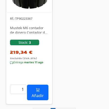
Rf.: TP90223367
Mustek M6 contador
de dinero Contador de
monedas Negro
Stock:
3
219,34 €
Incluido (IVA 21%)
Entrega
martes 11 ago
Añadir