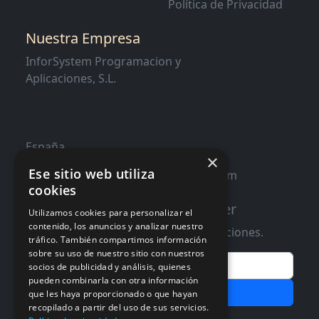
Política de Privacidad
Nuestra Empresa
InforSystem Programacion y
Aplicaciones, S.L.
España
×
Ese sitio web utiliza
contacto@distribucioninformatica.com
cookies
Suscribete a nuestro Newsletter
Utilizamos cookies para personalizar el
contenido, los anuncios y analizar nuestro
Te informaremos de ofertas y promociones.
tráfico. También compartimos información
sobre su uso de nuestro sitio con nuestros
Email
socios de publicidad y análisis, quienes
pueden combinarla con otra información
Subscribir
que les haya proporcionado o que hayan
recopilado a partir del uso de sus servicios.