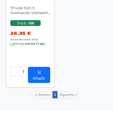
TP-Link TL61-5
iluminación inteligente
Tira de luz inteligente
Wi-Fi
Stock:
100
26,35 €
Incluido (IVA 21%)
Entrega
martes 11 ago
Añadir
« Anterior
1
Siguiente »