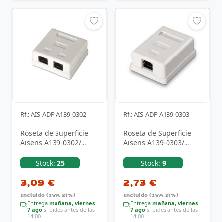
Rf.: AIS-ADP A139-0302
Rf.: AIS-ADP A139-0303
Roseta de Superficie
Roseta de Superficie
Aisens A139-0302/
Aisens A139-0303/
Cat.6/ 2 Tomas
Cat.6/ 1 Toma
Stock:
25
Stock:
9
3,09 €
2,73 €
Incluido (IVA 21%)
Incluido (IVA 21%)
Entrega
mañana, viernes
Entrega
mañana, viernes
7 ago
si pides antes de las
7 ago
si pides antes de las
14:00
14:00