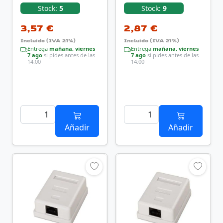
Stock:
5
Stock:
9
3,57 €
2,87 €
Incluido (IVA 21%)
Incluido (IVA 21%)
Entrega
mañana, viernes
Entrega
mañana, viernes
7 ago
si pides antes de las
7 ago
si pides antes de las
14:00
14:00
Añadir
Añadir