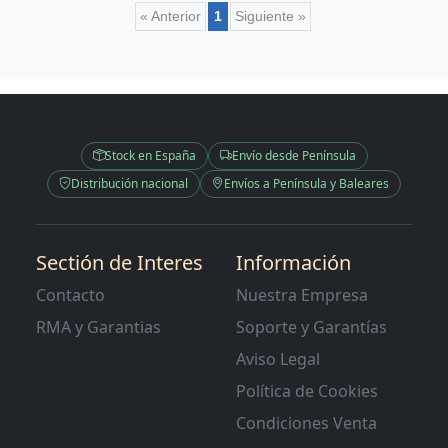
« Anterior
1
Siguiente »
Stock en España
Envío desde Península
Distribución nacional
Envíos a Península y Baleares
Sectión de Interes
Información
Contacto
Nuestra Empresa
RMA y Garantias
Soporte y Garantías
Aviso Legal
Política de Cookies
Condiciones Venta