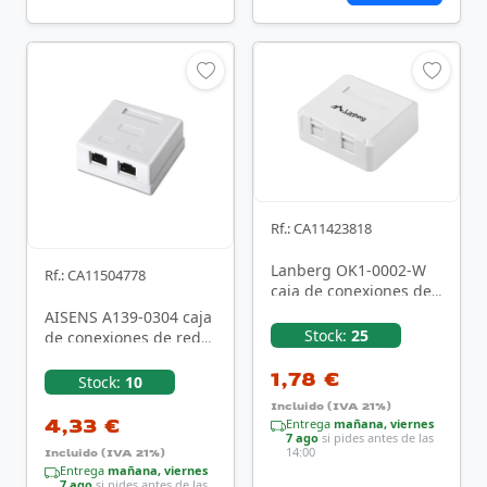
Rf.: CA11423818
Lanberg OK1-0002-W
Rf.: CA11504778
caja de conexiones de
red Cat6 Blanco
AISENS A139-0304 caja
Stock:
25
de conexiones de red
Cat6 Blanco
1,78 €
Stock:
10
Incluido (IVA 21%)
4,33 €
Entrega
mañana, viernes
7 ago
si pides antes de las
14:00
Incluido (IVA 21%)
Entrega
mañana, viernes
7 ago
si pides antes de las