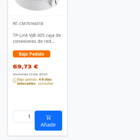
Rf.: CM70164318
TP-Link VJB-305 caja de
conexiones de red
Blanco
Bajo Pedido
69,73 €
Incluido (IVA 21%)
Bajo pedido:
4-8 días
laborables
· consultar
Añadir