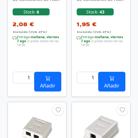
Cat5e Blanco
Cat6 Blanco
Stock:
6
Stock:
43
2,08 €
1,95 €
Incluido (IVA 21%)
Incluido (IVA 21%)
Entrega
mañana, viernes
Entrega
mañana, viernes
7 ago
si pides antes de las
7 ago
si pides antes de las
14:00
14:00
Añadir
Añadir