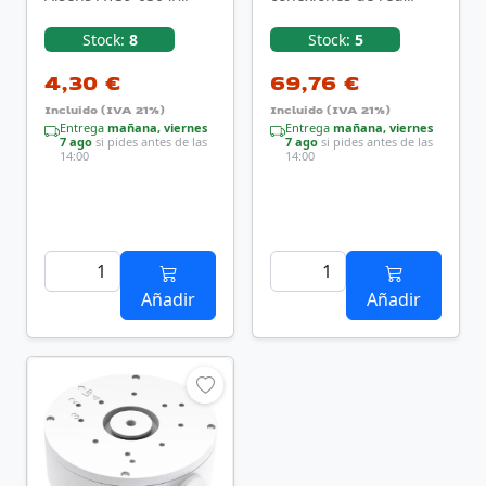
Cat.6/ 2 Tomas
Blanco
Stock:
8
Stock:
5
4,30 €
69,76 €
Incluido (IVA 21%)
Incluido (IVA 21%)
Entrega
mañana, viernes
Entrega
mañana, viernes
7 ago
si pides antes de las
7 ago
si pides antes de las
14:00
14:00
Añadir
Añadir