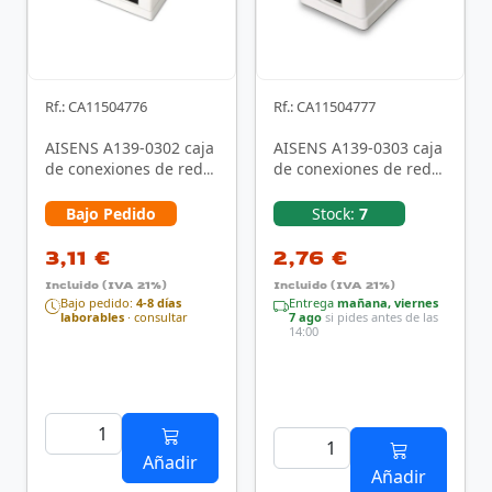
Rf.: CA11504776
Rf.: CA11504777
AISENS A139-0302 caja
AISENS A139-0303 caja
de conexiones de red
de conexiones de red
Cat6 Blanco
Cat6 Blanco
Bajo Pedido
Stock:
7
3,11 €
2,76 €
Incluido (IVA 21%)
Incluido (IVA 21%)
Bajo pedido:
4-8 días
Entrega
mañana, viernes
laborables
· consultar
7 ago
si pides antes de las
14:00
Añadir
Añadir