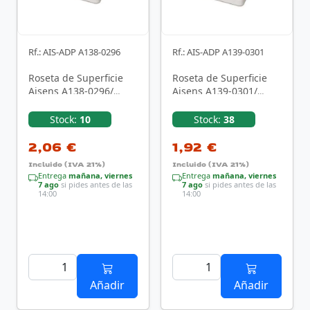
Rf.: AIS-ADP A138-0296
Rf.: AIS-ADP A139-0301
Roseta de Superficie
Roseta de Superficie
Aisens A138-0296/
Aisens A139-0301/
Cat.5e/ 1 Tomas
Cat.6/ 1 Toma
Stock:
10
Stock:
38
2,06 €
1,92 €
Incluido (IVA 21%)
Incluido (IVA 21%)
Entrega
mañana, viernes
Entrega
mañana, viernes
7 ago
si pides antes de las
7 ago
si pides antes de las
14:00
14:00
Añadir
Añadir