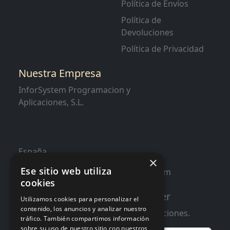
Política de Envíos
Política de
Devoluciones
Política de Privacidad
Nuestra Empresa
InforSystem Programacion y
Aplicaciones, S.L.
España
×
Ese sitio web utiliza
contacto@distribucioninformatica.com
cookies
Suscribete a nuestro Newsletter
Utilizamos cookies para personalizar el
contenido, los anuncios y analizar nuestro
Te informaremos de ofertas y promociones.
tráfico. También compartimos información
sobre su uso de nuestro sitio con nuestros