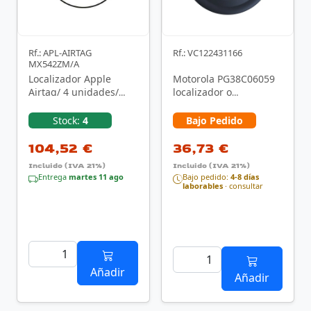
Rf.: APL-AIRTAG
Rf.: VC122431166
MX542ZM/A
Localizador Apple
Motorola PG38C06059
Airtag/ 4 unidades/
localizador o
MX542ZM/A
rastreador GPS
Universal Buscador
Stock:
4
Bajo Pedido
Azul
104,52 €
36,73 €
Incluido (IVA 21%)
Incluido (IVA 21%)
Entrega
martes 11 ago
Bajo pedido:
4-8 días
laborables
· consultar
Añadir
Añadir