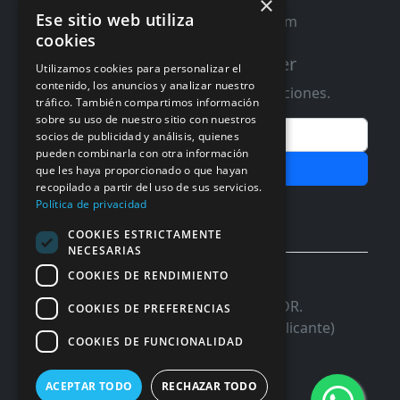
×
Ese sitio web utiliza
contacto@distribucioninformatica.com
cookies
Suscribete a nuestro Newsletter
Utilizamos cookies para personalizar el
contenido, los anuncios y analizar nuestro
Te informaremos de ofertas y promociones.
tráfico. También compartimos información
sobre su uso de nuestro sitio con nuestros
Email
socios de publicidad y análisis, quienes
pueden combinarla con otra información
Subscribir
que les haya proporcionado o que hayan
recopilado a partir del uso de sus servicios.
Aceptar Politica de
Privacidad
Política de privacidad
COOKIES ESTRICTAMENTE
NECESARIAS
COOKIES DE RENDIMIENTO
© 2026 InforSystem Programacion y
Aplicaciones, S.L. CIF: B54337985 | C/DR.
COOKIES DE PREFERENCIAS
Marañon, 17 Local 5 | 03680 - ASPE (Alicante)
COOKIES DE FUNCIONALIDAD
ACEPTAR TODO
RECHAZAR TODO