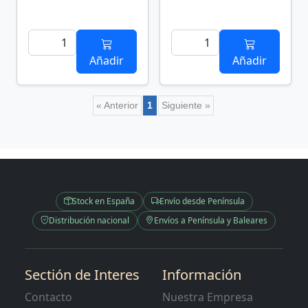
Añadir
Añadir
« Anterior
1
Siguiente »
Stock en España
Envío desde Península
Distribución nacional
Envíos a Península y Baleares
Sectión de Interes
Información
Contacto
Nuestra Empresa