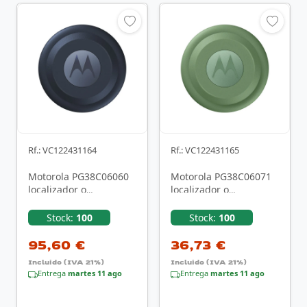
Rf.: VC122431164
Rf.: VC122431165
Motorola PG38C06060
Motorola PG38C06071
localizador o
localizador o
rastreador GPS
rastreador GPS
Universal Buscador
Universal Buscador
Stock:
100
Stock:
100
Azul, Verde
Verde
95,60 €
36,73 €
Incluido (IVA 21%)
Incluido (IVA 21%)
Entrega
martes 11 ago
Entrega
martes 11 ago