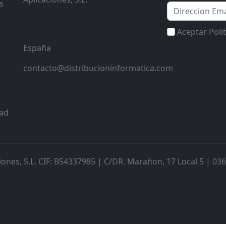
s
Email
Aceptar Poli
España
contacto@distribucioninformatica.com
dad
nes, S.L. CIF: B54337985 | C/DR. Marañon, 17 Local 5 | 0368