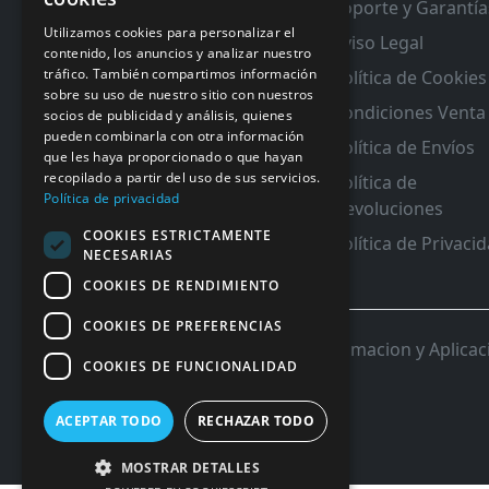
Soporte y Garantía
RMA y Garantias
Utilizamos cookies para personalizar el
Aviso Legal
contenido, los anuncios y analizar nuestro
tráfico. También compartimos información
Política de Cookies
sobre su uso de nuestro sitio con nuestros
Condiciones Venta
socios de publicidad y análisis, quienes
pueden combinarla con otra información
Política de Envíos
que les haya proporcionado o que hayan
recopilado a partir del uso de sus servicios.
Política de
Política de privacidad
Devoluciones
COOKIES ESTRICTAMENTE
Política de Privaci
NECESARIAS
COOKIES DE RENDIMIENTO
COOKIES DE PREFERENCIAS
© 2026 InforSystem Programacion y Aplicacio
COOKIES DE FUNCIONALIDAD
ACEPTAR TODO
RECHAZAR TODO
MOSTRAR DETALLES