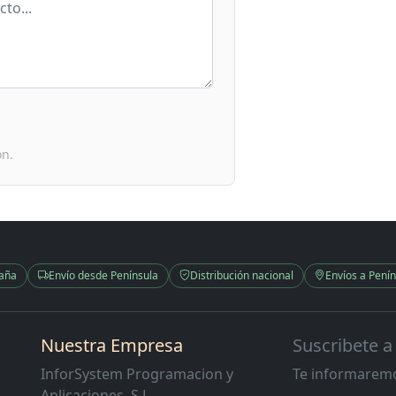
ón.
paña
Envío desde Península
Distribución nacional
Envíos a Penín
Nuestra Empresa
Suscribete a
InforSystem Programacion y
Te informaremo
Aplicaciones, S.L.