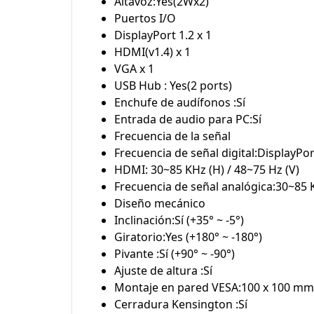
Altavoz:Yes(2Wx2)
Puertos I/O
DisplayPort 1.2 x 1
HDMI(v1.4) x 1
VGA x 1
USB Hub : Yes(2 ports)
Enchufe de audífonos :Sí
Entrada de audio para PC:Sí
Frecuencia de la señal
Frecuencia de señal digital:DisplayPor
HDMI: 30~85 KHz (H) / 48~75 Hz (V)
Frecuencia de señal analógica:30~85 K
Diseño mecánico
Inclinación:Sí (+35° ~ -5°)
Giratorio:Yes (+180° ~ -180°)
Pivante :Sí (+90° ~ -90°)
Ajuste de altura :Sí
Montaje en pared VESA:100 x 100 mm
Cerradura Kensington :Sí