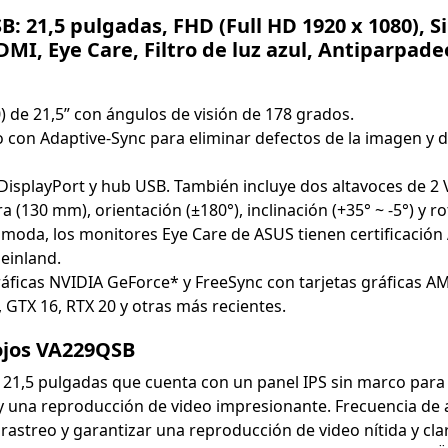
 21,5 pulgadas, FHD (Full HD 1920 x 1080), Si
DMI, Eye Care, Filtro de luz azul, Antiparpa
 de 21,5” con ángulos de visión de 178 grados.
o con Adaptive-Sync para eliminar defectos de la imagen y 
DisplayPort y hub USB. También incluye dos altavoces de 2 V
(130 mm), orientación (±180°), inclinación (+35° ~ -5°) y ro
ómoda, los monitores Eye Care de ASUS tienen certificación 
einland.
ráficas NVIDIA GeForce* y FreeSync con tarjetas gráficas 
 GTX 16, RTX 20 y otras más recientes.
 ojos VA229QSB
21,5 pulgadas que cuenta con un panel IPS sin marco para 
y una reproducción de video impresionante. Frecuencia de 
 rastreo y garantizar una reproducción de video nítida y c