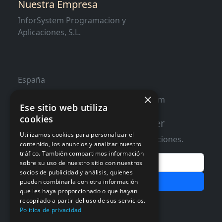
Nuestra Empresa
InforSystem Programacion y
Aplicaciones, S.L.
España
×
contacto@distribucioninformatica.com
Ese sitio web utiliza
cookies
Suscribete a nuestro Newsletter
Utilizamos cookies para personalizar el
Te informaremos de ofertas y promociones.
contenido, los anuncios y analizar nuestro
tráfico. También compartimos información
Email
sobre su uso de nuestro sitio con nuestros
socios de publicidad y análisis, quienes
Subscribir
pueden combinarla con otra información
que les haya proporcionado o que hayan
Aceptar Politica de
Privacidad
recopilado a partir del uso de sus servicios.
Política de privacidad