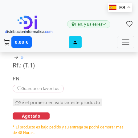
ES
Pen. y Baleares
0,00 €
→
»
Rf.: (T.1)
PN:
Guardar en favoritos
Sé el primero en valorar este producto
Agotado
* El producto es bajo pedido y su entrega se podrá demorar mas
de 48 Horas.