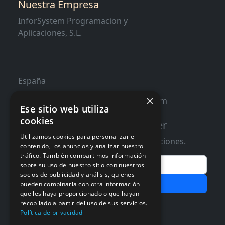
Nuestra Empresa
InforSystem Programacion y
Aplicaciones, S.L.
España
×
contacto@distribucioninformatica.com
Ese sitio web utiliza
cookies
Suscribete a nuestro Newsletter
Utilizamos cookies para personalizar el
Te informaremos de ofertas y promociones.
contenido, los anuncios y analizar nuestro
tráfico. También compartimos información
Email
sobre su uso de nuestro sitio con nuestros
socios de publicidad y análisis, quienes
Subscribir
pueden combinarla con otra información
que les haya proporcionado o que hayan
Aceptar Politica de
Privacidad
recopilado a partir del uso de sus servicios.
Política de privacidad