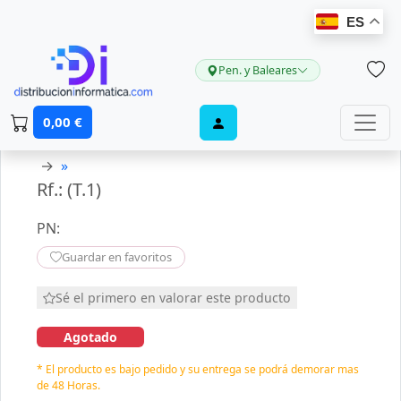
ES
Pen. y Baleares
0,00 €
→
»
Rf.: (T.1)
PN:
Guardar en favoritos
Sé el primero en valorar este producto
Agotado
* El producto es bajo pedido y su entrega se podrá demorar mas
de 48 Horas.