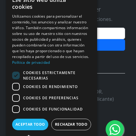
cookies
Suscribete a nuestro Newsletter
Utilizamos cookies para personalizar el
Te informaremos de ofertas y promociones.
contenido, los anuncios y analizar nuestro
tráfico. También compartimos información
Email
sobre su uso de nuestro sitio con nuestros
socios de publicidad y análisis, quienes
Subscribir
pueden combinarla con otra información
que les haya proporcionado o que hayan
Aceptar Politica de
Privacidad
recopilado a partir del uso de sus servicios.
Política de privacidad
COOKIES ESTRICTAMENTE
NECESARIAS
© 2026 InforSystem Programacion y
COOKIES DE RENDIMIENTO
Aplicaciones, S.L. CIF: B54337985 | C/DR.
COOKIES DE PREFERENCIAS
Marañon, 17 Local 5 | 03680 - ASPE (Alicante)
COOKIES DE FUNCIONALIDAD
ACEPTAR TODO
RECHAZAR TODO