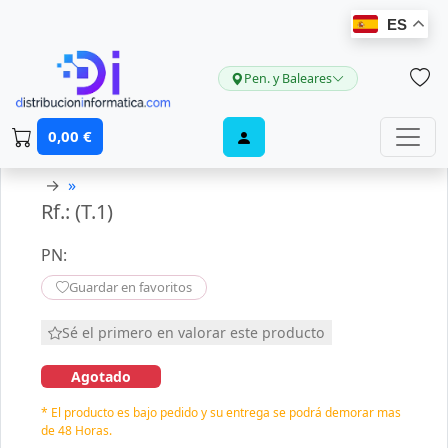
ES
Pen. y Baleares
0,00 €
→
»
Rf.: (T.1)
PN:
Guardar en favoritos
Sé el primero en valorar este producto
Agotado
* El producto es bajo pedido y su entrega se podrá demorar mas
de 48 Horas.