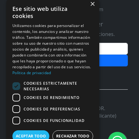
×
Ese sitio web utiliza
contacto@distribucioninformatica.com
cookies
Suscribete a nuestro Newsletter
Utilizamos cookies para personalizar el
contenido, los anuncios y analizar nuestro
Te informaremos de ofertas y promociones.
tráfico. También compartimos información
sobre su uso de nuestro sitio con nuestros
Email
socios de publicidad y análisis, quienes
pueden combinarla con otra información
Subscribir
que les haya proporcionado o que hayan
recopilado a partir del uso de sus servicios.
Aceptar Politica de
Privacidad
Política de privacidad
COOKIES ESTRICTAMENTE
NECESARIAS
COOKIES DE RENDIMIENTO
© 2026 InforSystem Programacion y
Aplicaciones, S.L. CIF: B54337985 | C/DR.
COOKIES DE PREFERENCIAS
Marañon, 17 Local 5 | 03680 - ASPE (Alicante)
COOKIES DE FUNCIONALIDAD
ACEPTAR TODO
RECHAZAR TODO