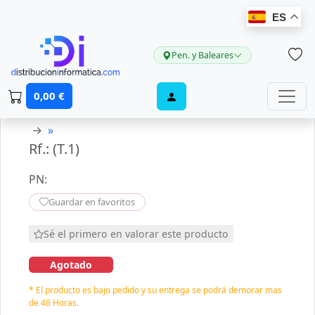
ES
Pen. y Baleares
0,00 €
→
»
Rf.: (T.1)
PN:
Guardar en favoritos
Sé el primero en valorar este producto
Agotado
* El producto es bajo pedido y su entrega se podrá demorar mas
de 48 Horas.