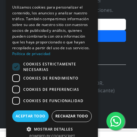
Suscribete a nuestro Newsletter
Utilizamos cookies para personalizar el
Te informaremos de ofertas y promociones.
contenido, los anuncios y analizar nuestro
tráfico. También compartimos información
Email
sobre su uso de nuestro sitio con nuestros
socios de publicidad y análisis, quienes
Subscribir
pueden combinarla con otra información
que les haya proporcionado o que hayan
Aceptar Politica de
Privacidad
recopilado a partir del uso de sus servicios.
Política de privacidad
COOKIES ESTRICTAMENTE
NECESARIAS
© 2026 InforSystem Programacion y
COOKIES DE RENDIMIENTO
Aplicaciones, S.L. CIF: B54337985 | C/DR.
COOKIES DE PREFERENCIAS
Marañon, 17 Local 5 | 03680 - ASPE (Alicante)
COOKIES DE FUNCIONALIDAD
ACEPTAR TODO
RECHAZAR TODO
MOSTRAR DETALLES
POWERED BY COOKIESCRIPT