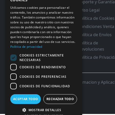
Soporte y Garantía
RMA y Garantias
Utilizamos cookies para personalizar el
Aviso Legal
contenido, los anuncios y analizar nuestro
tráfico. También compartimos información
Política de Cookies
sobre su uso de nuestro sitio con nuestros
Condiciones Venta
socios de publicidad y análisis, quienes
pueden combinarla con otra información
Política de Envíos
que les haya proporcionado o que hayan
recopilado a partir del uso de sus servicios.
Política de
Política de privacidad
Devoluciones
COOKIES ESTRICTAMENTE
Política de Privaci
NECESARIAS
COOKIES DE RENDIMIENTO
COOKIES DE PREFERENCIAS
© 2026 InforSystem Programacion y Aplicacio
COOKIES DE FUNCIONALIDAD
ACEPTAR TODO
RECHAZAR TODO
MOSTRAR DETALLES