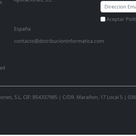
s
Email
Aceptar Poli
España
contacto@distribucioninformatica.com
dad
nes, S.L. CIF: B54337985 | C/DR. Marañon, 17 Local 5 | 0368