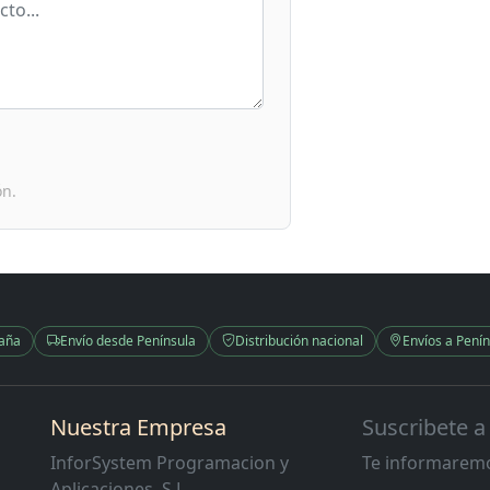
ón.
paña
Envío desde Península
Distribución nacional
Envíos a Penín
Nuestra Empresa
Suscribete a
InforSystem Programacion y
Te informaremo
Aplicaciones, S.L.