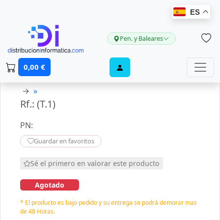
ES
Pen. y Baleares
0,00 €
→
»
Rf.: (T.1)
PN:
Guardar en favoritos
Sé el primero en valorar este producto
Agotado
* El producto es bajo pedido y su entrega se podrá demorar mas
de 48 Horas.