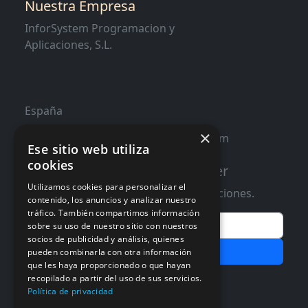
Nuestra Empresa
InforSystem Programacion y
Aplicaciones, S.L.
España
×
contacto@distribucioninformatica.com
Ese sitio web utiliza
cookies
Suscribete a nuestro Newsletter
Utilizamos cookies para personalizar el
Te informaremos de ofertas y promociones.
contenido, los anuncios y analizar nuestro
tráfico. También compartimos información
Email
sobre su uso de nuestro sitio con nuestros
socios de publicidad y análisis, quienes
Subscribir
pueden combinarla con otra información
que les haya proporcionado o que hayan
Aceptar Politica de
Privacidad
recopilado a partir del uso de sus servicios.
Política de privacidad