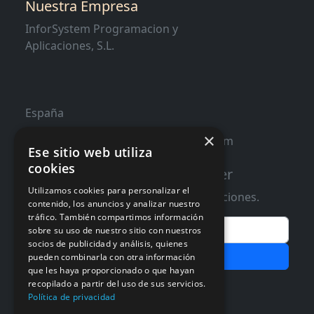
Nuestra Empresa
InforSystem Programacion y
Aplicaciones, S.L.
España
×
contacto@distribucioninformatica.com
Ese sitio web utiliza
cookies
Suscribete a nuestro Newsletter
Utilizamos cookies para personalizar el
Te informaremos de ofertas y promociones.
contenido, los anuncios y analizar nuestro
tráfico. También compartimos información
Email
sobre su uso de nuestro sitio con nuestros
socios de publicidad y análisis, quienes
Subscribir
pueden combinarla con otra información
que les haya proporcionado o que hayan
Aceptar Politica de
Privacidad
recopilado a partir del uso de sus servicios.
Política de privacidad