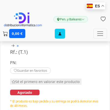
ES
Pen. y Baleares
0,00 €
→
»
Rf.: (T.1)
PN:
Guardar en favoritos
Sé el primero en valorar este producto
Agotado
* El producto es bajo pedido y su entrega se podrá demorar mas
de 48 Horas.