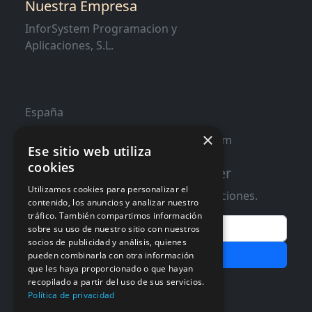
Nuestra Empresa
InforSystem Programacion y
Aplicaciones, S.L.
España
×
contacto@distribucioninformatica.com
Ese sitio web utiliza
cookies
Suscribete a nuestro Newsletter
Utilizamos cookies para personalizar el
Te informaremos de ofertas y promociones.
contenido, los anuncios y analizar nuestro
tráfico. También compartimos información
Email
sobre su uso de nuestro sitio con nuestros
socios de publicidad y análisis, quienes
Subscribir
pueden combinarla con otra información
que les haya proporcionado o que hayan
Aceptar Politica de
Privacidad
recopilado a partir del uso de sus servicios.
Política de privacidad