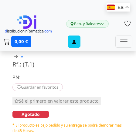
ES
Pen. y Baleares
0,00 €
→
»
Rf.: (T.1)
PN:
Guardar en favoritos
Sé el primero en valorar este producto
Agotado
* El producto es bajo pedido y su entrega se podrá demorar mas
de 48 Horas.