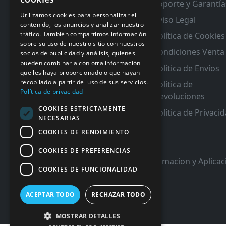
Soporte y Garantía
RMA y Garantias
Utilizamos cookies para personalizar el
Aviso Legal
contenido, los anuncios y analizar nuestro
tráfico. También compartimos información
Política de Cookies
sobre su uso de nuestro sitio con nuestros
Condiciones Venta
socios de publicidad y análisis, quienes
pueden combinarla con otra información
Política de Envíos
que les haya proporcionado o que hayan
recopilado a partir del uso de sus servicios.
Política de
Política de privacidad
Devoluciones
COOKIES ESTRICTAMENTE
Política de Privaci
NECESARIAS
COOKIES DE RENDIMIENTO
COOKIES DE PREFERENCIAS
© 2026 InforSystem Programacion y Aplicacio
COOKIES DE FUNCIONALIDAD
ACEPTAR TODO
RECHAZAR TODO
MOSTRAR DETALLES