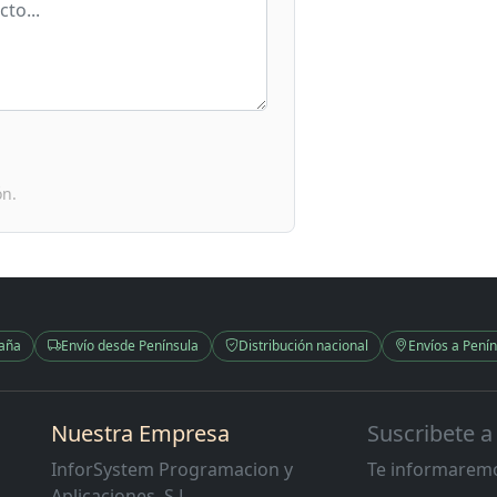
ón.
paña
Envío desde Península
Distribución nacional
Envíos a Penín
Nuestra Empresa
Suscribete a
InforSystem Programacion y
Te informaremo
Aplicaciones, S.L.