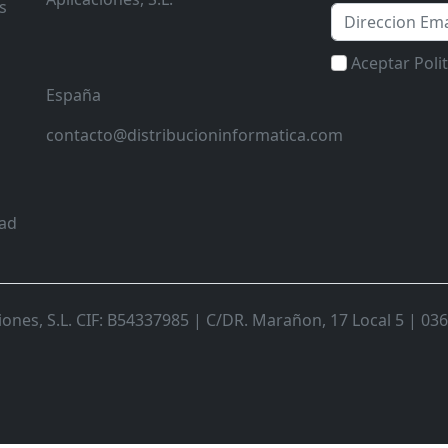
s
Email
Aceptar Poli
España
contacto@distribucioninformatica.com
dad
nes, S.L. CIF: B54337985 | C/DR. Marañon, 17 Local 5 | 0368