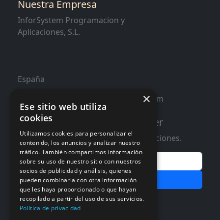
Nuestra Empresa
InforSystem Programacion y
Aplicaciones, S.L.
España
×
contacto@distribucioninformatica.com
Ese sitio web utiliza
cookies
Suscribete a nuestro Newsletter
Utilizamos cookies para personalizar el
Te informaremos de ofertas y promociones.
contenido, los anuncios y analizar nuestro
tráfico. También compartimos información
Email
sobre su uso de nuestro sitio con nuestros
socios de publicidad y análisis, quienes
Subscribir
pueden combinarla con otra información
que les haya proporcionado o que hayan
Aceptar Politica de
Privacidad
recopilado a partir del uso de sus servicios.
Política de privacidad