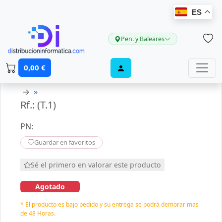
ES
Pen. y Baleares
0,00 €
→
»
Rf.: (T.1)
PN:
Guardar en favoritos
Sé el primero en valorar este producto
Agotado
* El producto es bajo pedido y su entrega se podrá demorar mas
de 48 Horas.