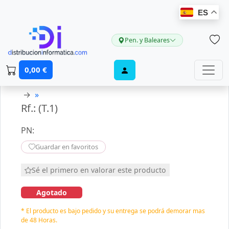
ES
Pen. y Baleares
0,00 €
→
»
Rf.: (T.1)
PN:
Guardar en favoritos
Sé el primero en valorar este producto
Agotado
* El producto es bajo pedido y su entrega se podrá demorar mas
de 48 Horas.