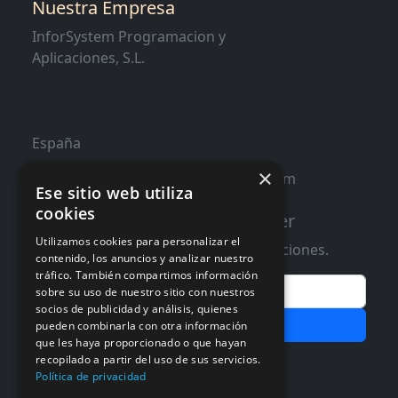
Nuestra Empresa
InforSystem Programacion y
Aplicaciones, S.L.
España
×
contacto@distribucioninformatica.com
Ese sitio web utiliza
cookies
Suscribete a nuestro Newsletter
Utilizamos cookies para personalizar el
Te informaremos de ofertas y promociones.
contenido, los anuncios y analizar nuestro
tráfico. También compartimos información
Email
sobre su uso de nuestro sitio con nuestros
socios de publicidad y análisis, quienes
Subscribir
pueden combinarla con otra información
que les haya proporcionado o que hayan
Aceptar Politica de
Privacidad
recopilado a partir del uso de sus servicios.
Política de privacidad