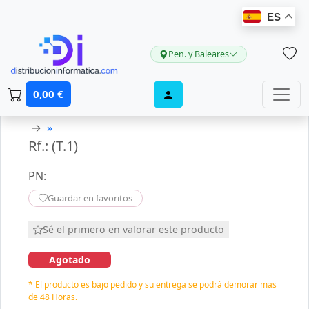
ES
Pen. y Baleares
0,00 €
→
»
Rf.: (T.1)
PN:
Guardar en favoritos
Sé el primero en valorar este producto
Agotado
* El producto es bajo pedido y su entrega se podrá demorar mas
de 48 Horas.