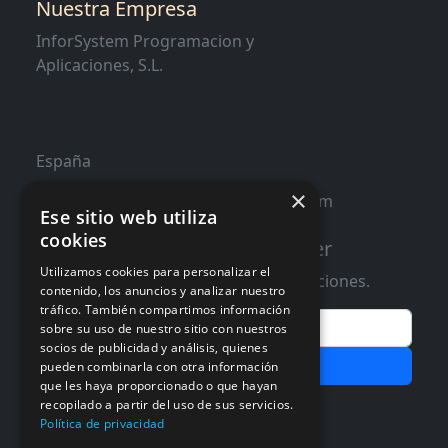
Nuestra Empresa
InforSystem Programacion y
Aplicaciones, S.L.
España
×
contacto@distribucioninformatica.com
Ese sitio web utiliza
cookies
Suscribete a nuestro Newsletter
Utilizamos cookies para personalizar el
Te informaremos de ofertas y promociones.
contenido, los anuncios y analizar nuestro
tráfico. También compartimos información
Email
sobre su uso de nuestro sitio con nuestros
socios de publicidad y análisis, quienes
Subscribir
pueden combinarla con otra información
que les haya proporcionado o que hayan
Aceptar Politica de
Privacidad
recopilado a partir del uso de sus servicios.
Política de privacidad