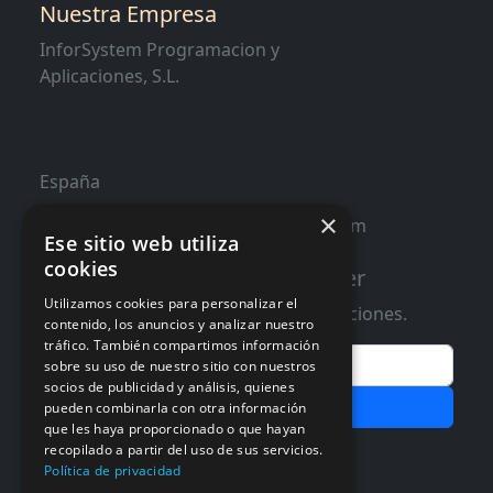
Nuestra Empresa
InforSystem Programacion y
Aplicaciones, S.L.
España
×
contacto@distribucioninformatica.com
Ese sitio web utiliza
cookies
Suscribete a nuestro Newsletter
Utilizamos cookies para personalizar el
Te informaremos de ofertas y promociones.
contenido, los anuncios y analizar nuestro
tráfico. También compartimos información
Email
sobre su uso de nuestro sitio con nuestros
socios de publicidad y análisis, quienes
Subscribir
pueden combinarla con otra información
que les haya proporcionado o que hayan
Aceptar Politica de
Privacidad
recopilado a partir del uso de sus servicios.
Política de privacidad