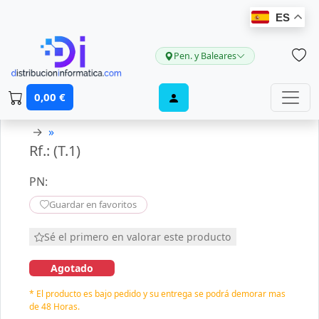
ES
Pen. y Baleares
0,00 €
→
»
Rf.: (T.1)
PN:
Guardar en favoritos
Sé el primero en valorar este producto
Agotado
* El producto es bajo pedido y su entrega se podrá demorar mas
de 48 Horas.