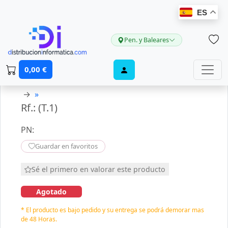
ES
Pen. y Baleares
0,00 €
→
»
Rf.: (T.1)
PN:
Guardar en favoritos
Sé el primero en valorar este producto
Agotado
* El producto es bajo pedido y su entrega se podrá demorar mas
de 48 Horas.