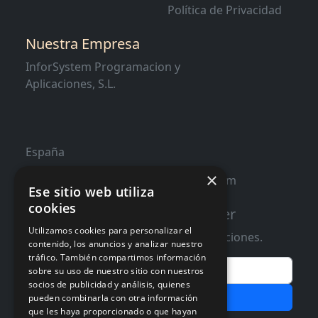
Política de Privacidad
Nuestra Empresa
InforSystem Programacion y
Aplicaciones, S.L.
España
×
contacto@distribucioninformatica.com
Ese sitio web utiliza
cookies
Suscribete a nuestro Newsletter
Utilizamos cookies para personalizar el
Te informaremos de ofertas y promociones.
contenido, los anuncios y analizar nuestro
tráfico. También compartimos información
Email
sobre su uso de nuestro sitio con nuestros
socios de publicidad y análisis, quienes
Subscribir
pueden combinarla con otra información
que les haya proporcionado o que hayan