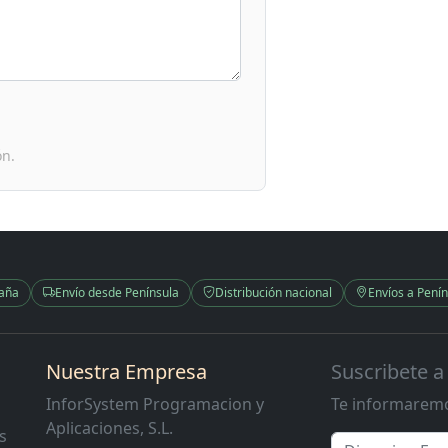
ón.
paña
Envío desde Península
Distribución nacional
Envíos a Penín
Nuestra Empresa
Suscribete a
InforSystem Programacion y
Te informaremo
Aplicaciones, S.L.
s
Email