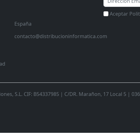
Aceptar Poli
España
contacto@distribucioninformatica.com
dad
nes, S.L. CIF: B54337985 | C/DR. Marañon, 17 Local 5 | 0368