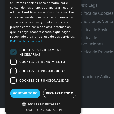
RMA y Garantias
Utilizamos cookies para personalizar el
Aviso Legal
contenido, los anuncios y analizar nuestro
tráfico. También compartimos información
Política de Cookies
sobre su uso de nuestro sitio con nuestros
Condiciones Venta
socios de publicidad y análisis, quienes
pueden combinarla con otra información
Política de Envíos
que les haya proporcionado o que hayan
recopilado a partir del uso de sus servicios.
Política de
Política de privacidad
Devoluciones
COOKIES ESTRICTAMENTE
Política de Privaci
NECESARIAS
COOKIES DE RENDIMIENTO
COOKIES DE PREFERENCIAS
© 2026 InforSystem Programacion y Aplicacio
COOKIES DE FUNCIONALIDAD
ACEPTAR TODO
RECHAZAR TODO
MOSTRAR DETALLES
POWERED BY COOKIESCRIPT