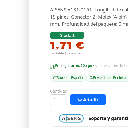
AISENS A131-0161. Longitud de cabl
15 pines, Conector 2: Molex (4-pin)
mm, Profundidad del paquete: 5 m
Stock:
2
1,71 €
Incluido (IVA 21%)
Entrega
lunes 10 ago
·
si pides antes de la
Stock en España
Envío desde Penínsul
Cantidad
Añadir
Soporte y garant