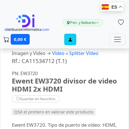
ES
Pen. y Baleares
0,00 €
Imagen y Video →
Vídeo »
Splitter Vídeo
Rf.: CA11534712 (T.1)
PN: EW3720
Ewent EW3720 divisor de video
HDMI 2x HDMI
Guardar en favoritos
Sé el primero en valorar este producto
Ewent EW3720. Tipo de puerto de vídeo: HDMI,