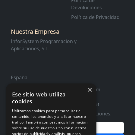
Política de
Devoluciones
Política de Privacidad
Nuestra Empresa
InforSystem Programacion y
Aplicaciones, S.L.
España
×
contacto@distribucioninformatica.com
Ese sitio web utiliza
cookies
Suscribete a nuestro Newsletter
Utilizamos cookies para personalizar el
Te informaremos de ofertas y promociones.
contenido, los anuncios y analizar nuestro
tráfico. También compartimos información
Email
sobre su uso de nuestro sitio con nuestros
socios de publicidad y análisis, quienes