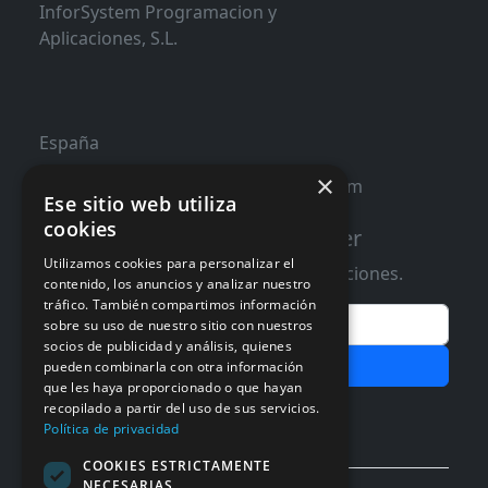
InforSystem Programacion y
Aplicaciones, S.L.
España
×
contacto@distribucioninformatica.com
Ese sitio web utiliza
cookies
Suscribete a nuestro Newsletter
Utilizamos cookies para personalizar el
Te informaremos de ofertas y promociones.
contenido, los anuncios y analizar nuestro
tráfico. También compartimos información
Email
sobre su uso de nuestro sitio con nuestros
socios de publicidad y análisis, quienes
Subscribir
pueden combinarla con otra información
que les haya proporcionado o que hayan
recopilado a partir del uso de sus servicios.
Aceptar Politica de
Privacidad
Política de privacidad
COOKIES ESTRICTAMENTE
NECESARIAS