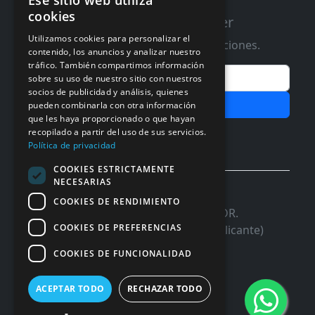
Ese sitio web utiliza
cookies
Suscribete a nuestro Newsletter
Utilizamos cookies para personalizar el
Te informaremos de ofertas y promociones.
contenido, los anuncios y analizar nuestro
tráfico. También compartimos información
Email
sobre su uso de nuestro sitio con nuestros
socios de publicidad y análisis, quienes
Subscribir
pueden combinarla con otra información
que les haya proporcionado o que hayan
Aceptar Politica de
Privacidad
recopilado a partir del uso de sus servicios.
Política de privacidad
COOKIES ESTRICTAMENTE
NECESARIAS
© 2026 InforSystem Programacion y
COOKIES DE RENDIMIENTO
Aplicaciones, S.L. CIF: B54337985 | C/DR.
COOKIES DE PREFERENCIAS
Marañon, 17 Local 5 | 03680 - ASPE (Alicante)
COOKIES DE FUNCIONALIDAD
ACEPTAR TODO
RECHAZAR TODO