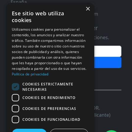
España
×
Ese sitio web utiliza
contacto@distribucioninformatica.com
cookies
Suscribete a nuestro Newsletter
Utilizamos cookies para personalizar el
contenido, los anuncios y analizar nuestro
Te informaremos de ofertas y promociones.
tráfico. También compartimos información
sobre su uso de nuestro sitio con nuestros
Email
socios de publicidad y análisis, quienes
pueden combinarla con otra información
Subscribir
que les haya proporcionado o que hayan
recopilado a partir del uso de sus servicios.
Aceptar Politica de
Privacidad
Política de privacidad
COOKIES ESTRICTAMENTE
NECESARIAS
COOKIES DE RENDIMIENTO
© 2026 InforSystem Programacion y
Aplicaciones, S.L. CIF: B54337985 | C/DR.
COOKIES DE PREFERENCIAS
Marañon, 17 Local 5 | 03680 - ASPE (Alicante)
COOKIES DE FUNCIONALIDAD