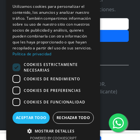
Utilizamos cookies para personalizar el
Te informaremos de ofertas y promociones.
contenido, los anuncios y analizar nuestro
tráfico. También compartimos información
Email
sobre su uso de nuestro sitio con nuestros
socios de publicidad y análisis, quienes
Subscribir
pueden combinarla con otra información
que les haya proporcionado o que hayan
Aceptar Politica de
Privacidad
recopilado a partir del uso de sus servicios.
Política de privacidad
COOKIES ESTRICTAMENTE
NECESARIAS
© 2026 InforSystem Programacion y
COOKIES DE RENDIMIENTO
Aplicaciones, S.L. CIF: B54337985 | C/DR.
COOKIES DE PREFERENCIAS
Marañon, 17 Local 5 | 03680 - ASPE (Alicante)
COOKIES DE FUNCIONALIDAD
ACEPTAR TODO
RECHAZAR TODO
MOSTRAR DETALLES
50,66 €
POWERED BY COOKIESCRIPT