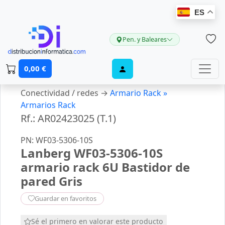
ES
Pen. y Baleares
0,00 €
Conectividad / redes →
Armario Rack »
Armarios Rack
Rf.: AR02423025 (T.1)
PN: WF03-5306-10S
Lanberg WF03-5306-10S
armario rack 6U Bastidor de
pared Gris
Guardar en favoritos
Sé el primero en valorar este producto