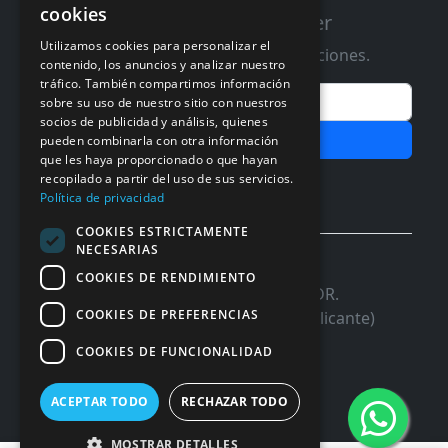
cookies
Suscribete a nuestro Newsletter
Utilizamos cookies para personalizar el
Te informaremos de ofertas y promociones.
contenido, los anuncios y analizar nuestro
tráfico. También compartimos información
Email
sobre su uso de nuestro sitio con nuestros
socios de publicidad y análisis, quienes
Subscribir
pueden combinarla con otra información
que les haya proporcionado o que hayan
Aceptar Politica de
Privacidad
recopilado a partir del uso de sus servicios.
Política de privacidad
COOKIES ESTRICTAMENTE
NECESARIAS
© 2026 InforSystem Programacion y
COOKIES DE RENDIMIENTO
Aplicaciones, S.L. CIF: B54337985 | C/DR.
COOKIES DE PREFERENCIAS
Marañon, 17 Local 5 | 03680 - ASPE (Alicante)
COOKIES DE FUNCIONALIDAD
ACEPTAR TODO
RECHAZAR TODO
MOSTRAR DETALLES