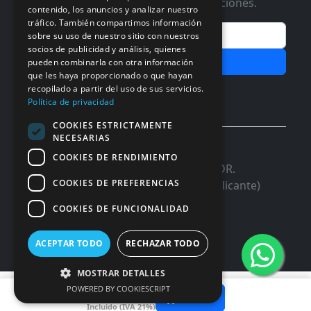
Te informaremos de ofertas y promociones.
contenido, los anuncios y analizar nuestro
tráfico. También compartimos información
Email
sobre su uso de nuestro sitio con nuestros
socios de publicidad y análisis, quienes
Subscribir
pueden combinarla con otra información
que les haya proporcionado o que hayan
Aceptar Politica de
Privacidad
recopilado a partir del uso de sus servicios.
Política de privacidad
COOKIES ESTRICTAMENTE
NECESARIAS
© 2026 InforSystem Programacion y
COOKIES DE RENDIMIENTO
Aplicaciones, S.L. CIF: B54337985 | C/DR.
COOKIES DE PREFERENCIAS
Marañon, 17 Local 5 | 03680 - ASPE (Alicante)
COOKIES DE FUNCIONALIDAD
ACEPTAR TODO
RECHAZAR TODO
MOSTRAR DETALLES
2,50 €
POWERED BY COOKIESCRIPT
Añadir
Incluido (IVA 21%)