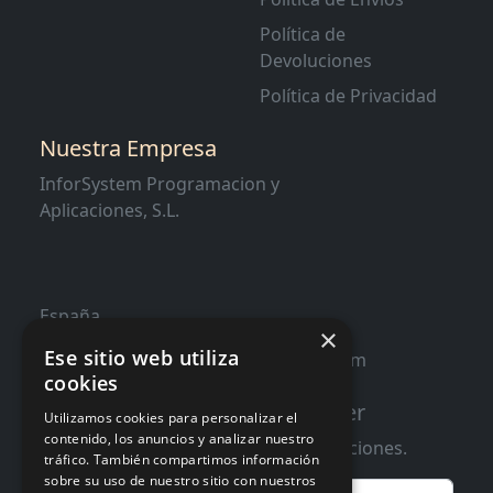
Política de
Devoluciones
Política de Privacidad
Nuestra Empresa
InforSystem Programacion y
Aplicaciones, S.L.
España
×
Ese sitio web utiliza
contacto@distribucioninformatica.com
cookies
Suscribete a nuestro Newsletter
Utilizamos cookies para personalizar el
contenido, los anuncios y analizar nuestro
Te informaremos de ofertas y promociones.
tráfico. También compartimos información
sobre su uso de nuestro sitio con nuestros
Email