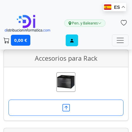
ES
Pen. y Baleares
Adaptadores bahía
0,00 €
Accesorios para Rack