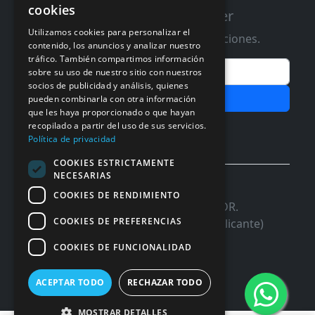
cookies
Suscribete a nuestro Newsletter
Utilizamos cookies para personalizar el
Te informaremos de ofertas y promociones.
contenido, los anuncios y analizar nuestro
tráfico. También compartimos información
Email
sobre su uso de nuestro sitio con nuestros
socios de publicidad y análisis, quienes
Subscribir
pueden combinarla con otra información
que les haya proporcionado o que hayan
Aceptar Politica de
Privacidad
recopilado a partir del uso de sus servicios.
Política de privacidad
COOKIES ESTRICTAMENTE
NECESARIAS
© 2026 InforSystem Programacion y
COOKIES DE RENDIMIENTO
Aplicaciones, S.L. CIF: B54337985 | C/DR.
COOKIES DE PREFERENCIAS
Marañon, 17 Local 5 | 03680 - ASPE (Alicante)
COOKIES DE FUNCIONALIDAD
ACEPTAR TODO
RECHAZAR TODO
MOSTRAR DETALLES