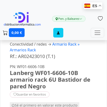
ES
Pen. y Baleares
0,00 €
Conectividad / redes →
Armario Rack »
Armarios Rack
Rf.: AR02423010 (T.1)
PN: WF01-6606-10B
Lanberg WF01-6606-10B
armario rack 6U Bastidor de
pared Negro
Guardar en favoritos
Sé el primero en valorar este producto