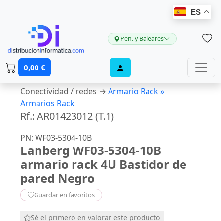
ES
Pen. y Baleares
0,00 €
Conectividad / redes →
Armario Rack »
Armarios Rack
Rf.: AR01423012 (T.1)
PN: WF03-5304-10B
Lanberg WF03-5304-10B
armario rack 4U Bastidor de
pared Negro
Guardar en favoritos
Sé el primero en valorar este producto