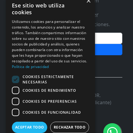
×
contacto@distribucioninformatica.com
Ese sitio web utiliza
cookies
Suscribete a nuestro Newsletter
Utilizamos cookies para personalizar el
Te informaremos de ofertas y promociones.
contenido, los anuncios y analizar nuestro
tráfico. También compartimos información
Email
sobre su uso de nuestro sitio con nuestros
socios de publicidad y análisis, quienes
Subscribir
pueden combinarla con otra información
que les haya proporcionado o que hayan
Aceptar Politica de
Privacidad
recopilado a partir del uso de sus servicios.
Política de privacidad
COOKIES ESTRICTAMENTE
NECESARIAS
© 2026 InforSystem Programacion y
COOKIES DE RENDIMIENTO
Aplicaciones, S.L. CIF: B54337985 | C/DR.
COOKIES DE PREFERENCIAS
Marañon, 17 Local 5 | 03680 - ASPE (Alicante)
COOKIES DE FUNCIONALIDAD
ACEPTAR TODO
RECHAZAR TODO