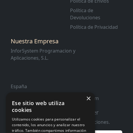
Política de Envíos
Política de
Devoluciones
Política de Privacidad
Nuestra Empresa
InforSystem Programacion y
Aplicaciones, S.L.
España
×
contacto@distribucioninformatica.com
Ese sitio web utiliza
cookies
Suscribete a nuestro Newsletter
Utilizamos cookies para personalizar el
Te informaremos de ofertas y promociones.
contenido, los anuncios y analizar nuestro
tráfico. También compartimos información