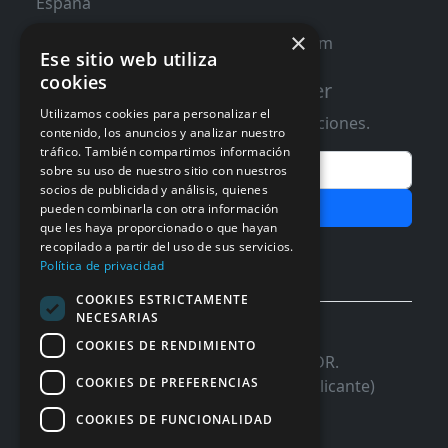
España
×
contacto@distribucioninformatica.com
Ese sitio web utiliza
cookies
Suscribete a nuestro Newsletter
Utilizamos cookies para personalizar el
Te informaremos de ofertas y promociones.
contenido, los anuncios y analizar nuestro
tráfico. También compartimos información
Email
sobre su uso de nuestro sitio con nuestros
socios de publicidad y análisis, quienes
Subscribir
pueden combinarla con otra información
que les haya proporcionado o que hayan
Aceptar Politica de
Privacidad
recopilado a partir del uso de sus servicios.
Política de privacidad
COOKIES ESTRICTAMENTE
NECESARIAS
© 2026 InforSystem Programacion y
COOKIES DE RENDIMIENTO
Aplicaciones, S.L. CIF: B54337985 | C/DR.
COOKIES DE PREFERENCIAS
Marañon, 17 Local 5 | 03680 - ASPE (Alicante)
COOKIES DE FUNCIONALIDAD