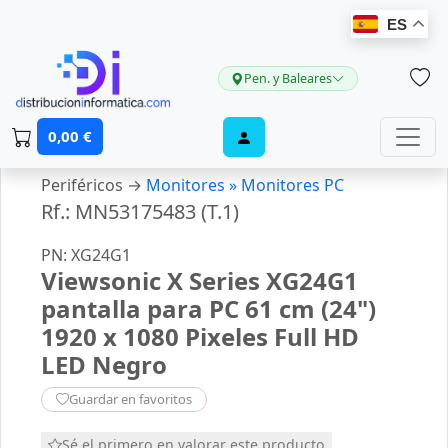
ES
Pen. y Baleares
0,00 €
Periféricos →
Monitores »
Monitores PC
Rf.: MN53175483 (T.1)
PN: XG24G1
Viewsonic X Series XG24G1
pantalla para PC 61 cm (24")
1920 x 1080 Pixeles Full HD
LED Negro
Guardar en favoritos
Sé el primero en valorar este producto