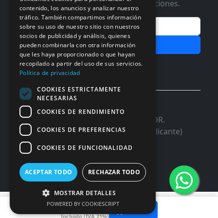
Te informaremos de ofertas y promociones.
contenido, los anuncios y analizar nuestro
tráfico. También compartimos información
Email
sobre su uso de nuestro sitio con nuestros
socios de publicidad y análisis, quienes
Subscribir
pueden combinarla con otra información
que les haya proporcionado o que hayan
Aceptar Politica de
Privacidad
recopilado a partir del uso de sus servicios.
Política de privacidad
COOKIES ESTRICTAMENTE
NECESARIAS
© 2026 InforSystem Programacion y
COOKIES DE RENDIMIENTO
Aplicaciones, S.L. CIF: B54337985 | C/DR.
COOKIES DE PREFERENCIAS
Marañon, 17 Local 5 | 03680 - ASPE (Alicante)
COOKIES DE FUNCIONALIDAD
ACEPTAR TODO
RECHAZAR TODO
MOSTRAR DETALLES
22,64 €
POWERED BY COOKIESCRIPT
Añadir
Incluido (IVA 21%)