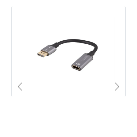
Previous
Next