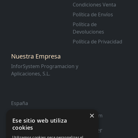
Condiciones Venta
Política de Envíos
Política de
Devoluciones
Política de Privacidad
Nuestra Empresa
InforSystem Programacion y
Aplicaciones, S.L.
España
×
contacto@distribucioninformatica.com
Ese sitio web utiliza
cookies
Suscribete a nuestro Newsletter
Utilizamos cookies para personalizar el