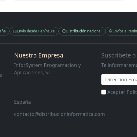
paña
Envío desde Península
Distribución nacional
Envíos a Penín
Nuestra Empresa
Suscribete a
InforSystem Programacion y
Te informaremo
Aplicaciones, S.L.
s
Email
Aceptar Poli
España
contacto@distribucioninformatica.com