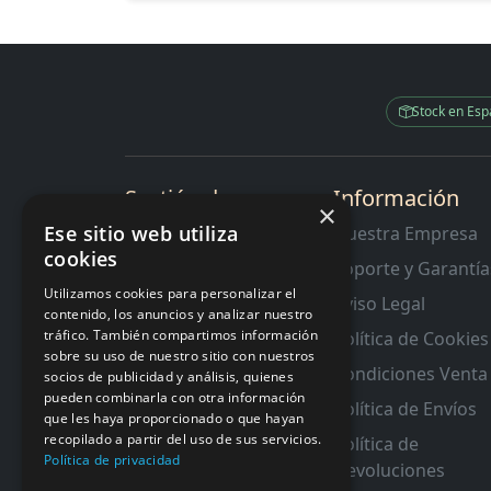
Stock en Es
Sectión de
Información
×
Interes
Ese sitio web utiliza
Nuestra Empresa
cookies
Contacto
Soporte y Garantía
RMA y Garantias
Utilizamos cookies para personalizar el
Aviso Legal
contenido, los anuncios y analizar nuestro
tráfico. También compartimos información
Política de Cookies
sobre su uso de nuestro sitio con nuestros
Condiciones Venta
socios de publicidad y análisis, quienes
pueden combinarla con otra información
Política de Envíos
que les haya proporcionado o que hayan
recopilado a partir del uso de sus servicios.
Política de
Política de privacidad
Devoluciones