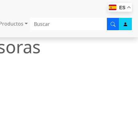
ES
Productos
soras