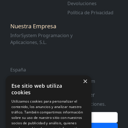
Devoluciones
Política de Privacidad
Nuestra Empresa
InforSystem Programacion y
Aplicaciones, S.L.
España
×
contacto@distribucioninformatica.com
Ese sitio web utiliza
cookies
Suscribete a nuestro Newsletter
Utilizamos cookies para personalizar el
Te informaremos de ofertas y promociones.
contenido, los anuncios y analizar nuestro
tráfico. También compartimos información
Email
sobre su uso de nuestro sitio con nuestros
socios de publicidad y análisis, quienes