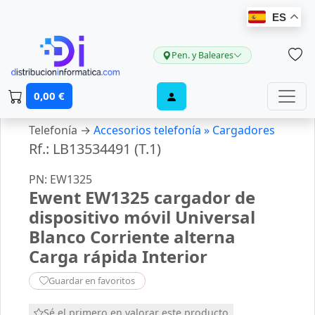
ES
Pen. y Baleares
0,00 €
Telefonía →
Accesorios telefonía »
Cargadores
Rf.: LB13534491 (T.1)
PN: EW1325
Ewent EW1325 cargador de
dispositivo móvil Universal
Blanco Corriente alterna
Carga rápida Interior
Guardar en favoritos
Sé el primero en valorar este producto