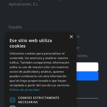
Aplicaciones, S.L.
España
×
contacto@distribucioninformatica.com
Ese sitio web utiliza
cookies
Suscribete a nuestro Newsletter
Utilizamos cookies para personalizar el
Te informaremos de ofertas y promociones.
contenido, los anuncios y analizar nuestro
tráfico. También compartimos información
Email
sobre su uso de nuestro sitio con nuestros
socios de publicidad y análisis, quienes
Subscribir
pueden combinarla con otra información
que les haya proporcionado o que hayan
recopilado a partir del uso de sus servicios.
Aceptar Politica de
Privacidad
Política de privacidad
COOKIES ESTRICTAMENTE
NECESARIAS